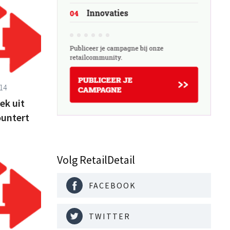
14
ek uit
ountert
Volg RetailDetail
FACEBOOK
TWITTER