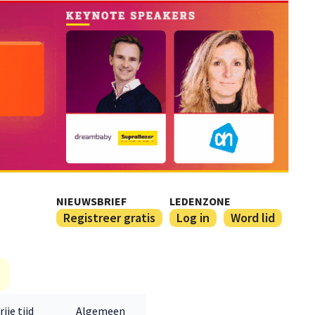
NIEUWSBRIEF
LEDENZONE
Registreer gratis
Log in
Word lid
rije tijd
Algemeen