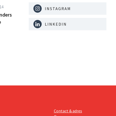
14
INSTAGRAM
anders
e
LINKEDIN
Contact & adres