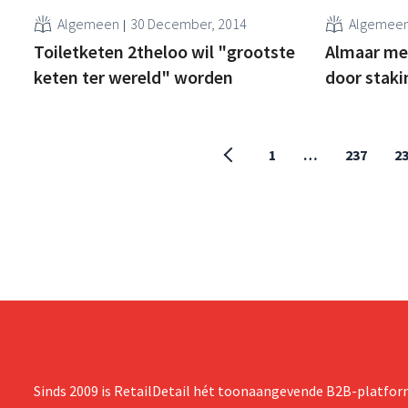
Algemeen
30 December, 2014
Algemee
Toiletketen 2theloo wil "grootste
Almaar me
keten ter wereld" worden
door staki
1
…
237
2
Sinds 2009 is RetailDetail hét toonaangevende B2B-platform