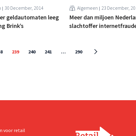
n
30 December, 2014
Algemeen
23 December, 20
er geldautomaten leeg
Meer dan miljoen Nederl
ng Brink’s
slachtoffer internetfraud
38
239
240
241
…
290
 voor retail