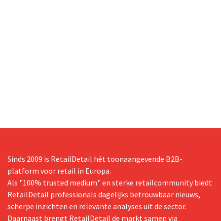
Sinds 2009 is RetailDetail hét toonaangevende B2B-
platform voor retail in Europa.
Als "100% trusted medium" en sterke retailcommunity biedt
RetailDetail professionals dagelijks betrouwbaar nieuws,
scherpe inzichten en relevante analyses uit de sector.
Daarnaast brengt RetailDetail de markt samen via