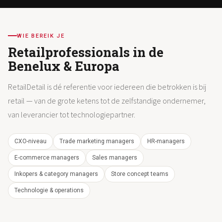
WIE BEREIK JE
Retailprofessionals in de
Benelux & Europa
RetailDetail is dé referentie voor iedereen die betrokken is bij
retail — van de grote ketens tot de zelfstandige ondernemer,
van leverancier tot technologiepartner.
CXO-niveau
Trade marketing managers
HR-managers
E-commerce managers
Sales managers
Inkopers & category managers
Store concept teams
Technologie & operations