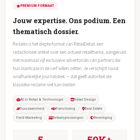
PREMIUM FORMAAT
Jouw expertise. Ons podium. Een
thematisch dossier.
Re-tales is het diepte-format van RetailDetail: een
redactioneel artikel over een actueel retailthema, aangevuld
met maximaal vijf exclusieve advertorials van partners die
hun klantcase in de verf willen zetten. Je verschijnt naast
onafhankelijke journalistiek — dat geeft autoriteit die
klassieke reclame niet kan bieden.
AI in Retail & Technologie
Retail Design
Duurzaamheid
Franchising
Real Estate
Field Marketing
Betaaloplossingen
Beveiliging
5
50K+