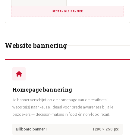
RECTANGLE BANNER
Website bannering
Homepage bannering
Je banner verschijnt op de homepage van de retaildetail-
website(s) naar keuze. Ideaal voor brede awareness bij alle
bezoekers — decision-makers in food én non-food retail.
1290 × 250 px
Billboard banner 1