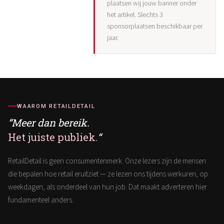
plaatsen wij jouw banner onder
het artikel. Slechts 3
sponsorplaatsen beschikbaar per
jaar.
WAAROM RETAILDETAIL
“Meer dan bereik.
Het juiste publiek.
“
RetailDetail is geen consumentenmerk. Onze lezers zijn de mensen
die bepalen hoe retail eruitziet — ze lezen ons tijdens werkuren, op
weekdagen, als onderdeel van hun job. Dat maakt adverteren hier
fundamenteel anders.