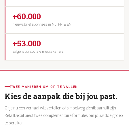
+60.000
nieuwsbriefabonnees in NL, FR & EN
+53.000
volgers op sociale mediakanalen
TWEE MANIEREN OM OP TE VALLEN
Kies de aanpak die bij jou past.
Of je nu een verhaal wilt vertellen of simpelweg zichtbaar wilt zijn —
RetailDetail biedt twee complementaire formules om jouw doelgroep
te bereiken.