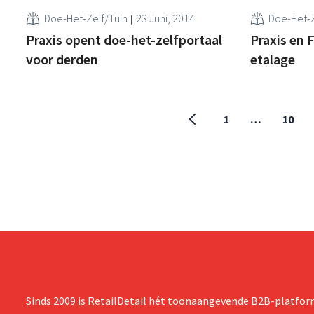
Doe-Het-Zelf/Tuin
23 Juni, 2014
Doe-Het-Z
Praxis opent doe-het-zelfportaal
Praxis en 
voor derden
etalage
1
…
10
Sinds 2009 is RetailDetail hét toonaangevende B2B-platform