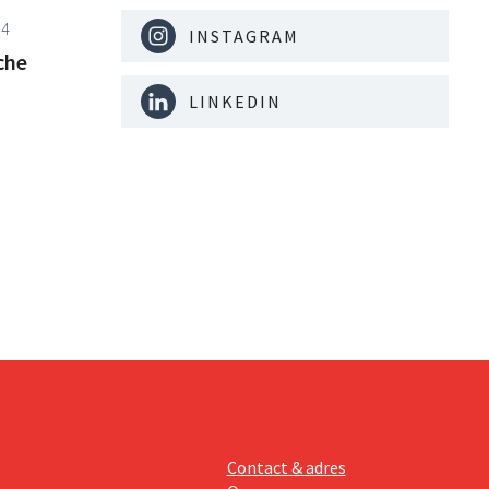
14
INSTAGRAM
che
LINKEDIN
Contact & adres