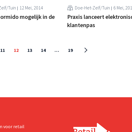
elf/Tuin
12 Mei, 2014
Doe-Het-Zelf/Tuin
6 Mei, 20
Formido mogelijk in de
Praxis lanceert elektronis
klantenpas
11
12
13
14
…
19
 voor retail