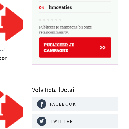
2014
oor
Volg RetailDetail
FACEBOOK
TWITTER