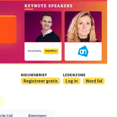
NIEUWSBRIEF
LEDENZONE
Registreer gratis
Log in
Word lid
rije tijd
Algemeen