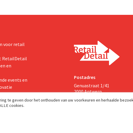
 voor retail
 RetailDetail
ten en
Postadres
nde events en
Genuastraat 1/41
ovatie
2000 Antwerp
aring te geven door het onthouden van uw voorkeuren en herhaalde bezoe
 ALLE cookies.