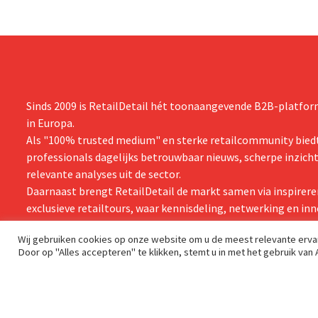
Sinds 2009 is RetailDetail hét toonaangevende B2B-platform
in Europa.
Als "100% trusted medium" en sterke retailcommunity biedt
professionals dagelijks betrouwbaar nieuws, scherpe inzich
relevante analyses uit de sector.
Daarnaast brengt RetailDetail de markt samen via inspirere
exclusieve retailtours, waar kennisdeling, netwerking en inn
centraal staan.
Wij gebruiken cookies op onze website om u de meest relevante erv
Door op "Alles accepteren" te klikken, stemt u in met het gebruik van