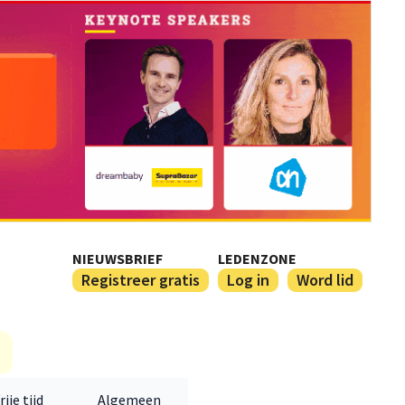
NIEUWSBRIEF
LEDENZONE
Registreer gratis
Log in
Word lid
rije tijd
Algemeen