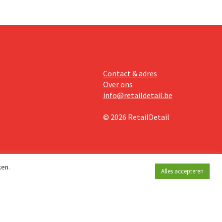
Contact & adres
Over ons
info@retaildetail.be
© 2026 RetailDetail
ken.
Alles accepteren