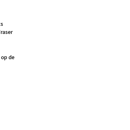
ts
raser
 op de