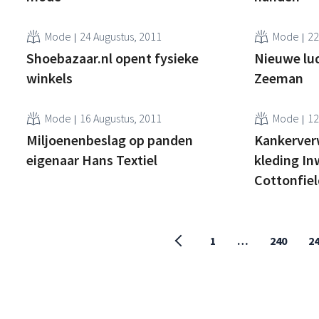
Mode
24 Augustus, 2011
Mode
22
Shoebazaar.nl opent fysieke
Nieuwe lu
winkels
Zeeman
Mode
16 Augustus, 2011
Mode
12
Miljoenenbeslag op panden
Kankerver
eigenaar Hans Textiel
kleding In
Cottonfiel
1
…
240
2