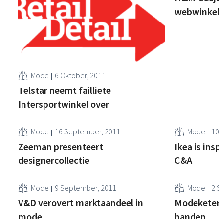
webwinke
Mode
6 Oktober, 2011
Telstar neemt failliete
Intersportwinkel over
Mode
16 September, 2011
Mode
10
Zeeman presenteert
Ikea is ins
designercollectie
C&A
Mode
9 September, 2011
Mode
2 
V&D verovert marktaandeel in
Modeketen
mode
handen