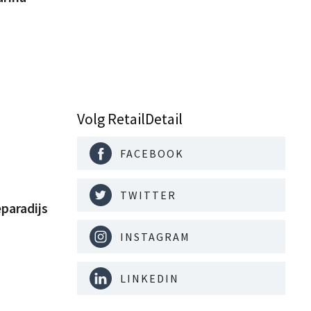
Volg RetailDetail
FACEBOOK
TWITTER
paradijs
INSTAGRAM
LINKEDIN