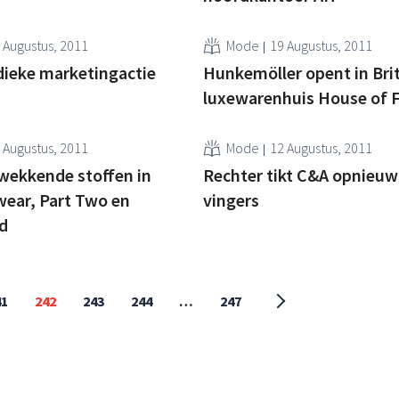
 Augustus, 2011
Mode
19 Augustus, 2011
dieke marketingactie
Hunkemöller opent in Bri
luxewarenhuis House of F
 Augustus, 2011
Mode
12 Augustus, 2011
wekkende stoffen in
Rechter tikt C&A opnieuw
wear, Part Two en
vingers
d
41
242
243
244
…
247