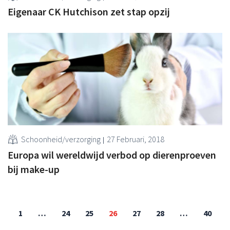
Eigenaar CK Hutchison zet stap opzij
Schoonheid/verzorging
27 Februari, 2018
Europa wil wereldwijd verbod op dierenproeven
bij make-up
1
…
24
25
26
27
28
…
40