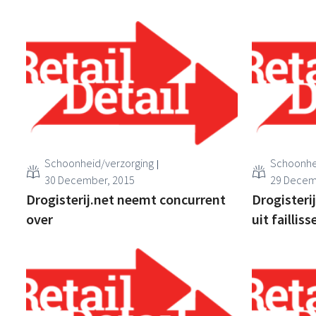
Schoonheid/verzorging
Schoonhe
30 December, 2015
29 Decem
Drogisterij.net neemt concurrent
Drogister
over
uit faillis