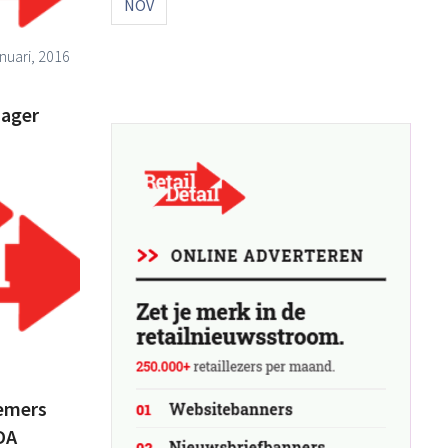
NOV
nuari, 2016
nager
emers
DA