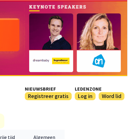
NIEUWSBRIEF
LEDENZONE
Registreer gratis
Log in
Word lid
rije tijd
Algemeen