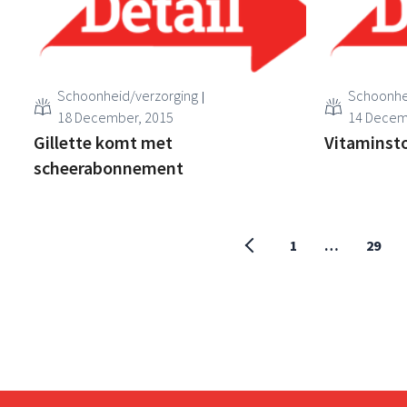
Schoonheid/verzorging
Schoonhe
18 December, 2015
14 Decem
Gillette komt met
Vitaminsto
scheerabonnement
1
…
29