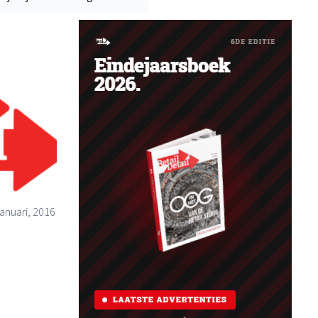
anuari, 2016
°