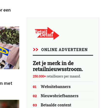
r een
am met