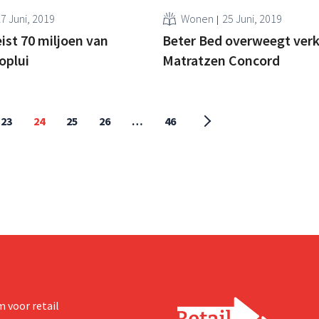
7 Juni, 2019
Wonen
25 Juni, 2019
eist 70 miljoen van
Beter Bed overweegt ver
oplui
Matratzen Concord
23
24
25
26
…
46
 voor retail