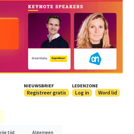
NIEUWSBRIEF
LEDENZONE
Registreer gratis
Log in
Word lid
rije tijd
Algemeen