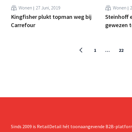
Wonen
27 Juni, 2019
Wonen
2
Kingfisher plukt topman weg bij
Steinhoff 
Carrefour
gewezen t
1
…
22
Sinds 2009 is RetailDetail hét toonaangevende B2B-platform