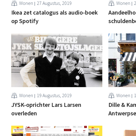
Wonen
27 Augustus, 2019
Wonen
2
Ikea zet catalogus als audio-boek
Aandeelho
op Spotify
schuldenbe
Wonen
19 Augustus, 2019
Wonen
1
JYSK-oprichter Lars Larsen
Dille & Kam
overleden
Antwerps