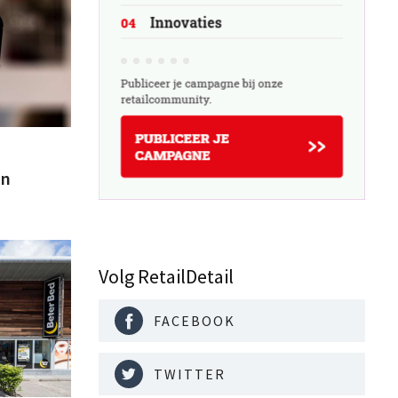
in
Volg RetailDetail
FACEBOOK
TWITTER