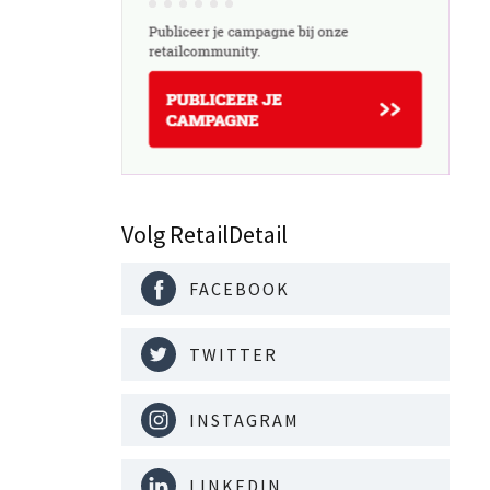
Volg RetailDetail
FACEBOOK
TWITTER
INSTAGRAM
LINKEDIN