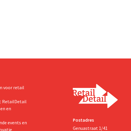
 voor retail
 RetailDetail
ten en
Postadres
nde events en
Genuastraat 1/41
ovatie