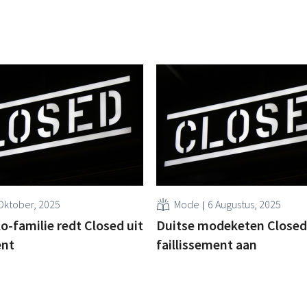
Oktober, 2025
Mode
6 Augustus, 2025
o-familie redt Closed uit
Duitse modeketen Closed
ent
faillissement aan