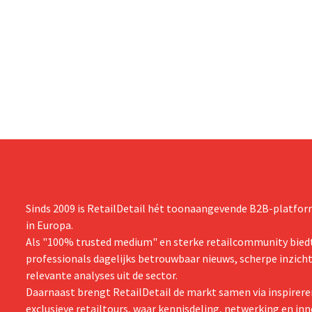
Sinds 2009 is RetailDetail hét toonaangevende B2B-platform
in Europa.
Als "100% trusted medium" en sterke retailcommunity biedt
professionals dagelijks betrouwbaar nieuws, scherpe inzich
relevante analyses uit de sector.
Daarnaast brengt RetailDetail de markt samen via inspirere
exclusieve retailtours, waar kennisdeling, netwerking en inn