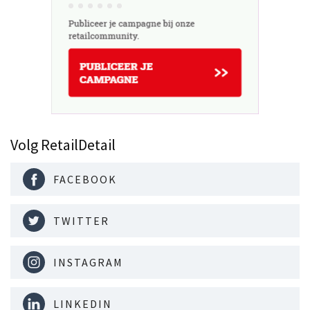
Volg RetailDetail
FACEBOOK
TWITTER
INSTAGRAM
LINKEDIN