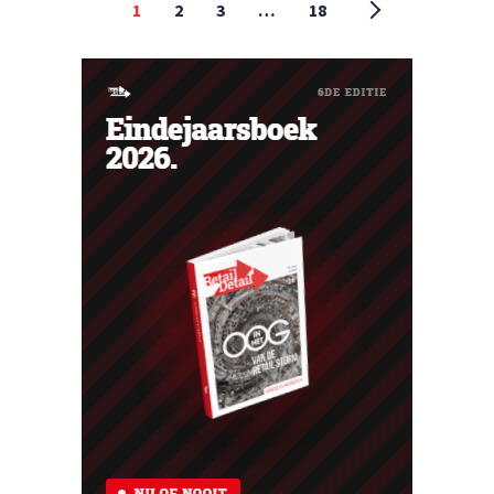
1
2
3
…
18