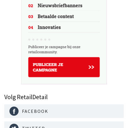
Volg RetailDetail
FACEBOOK