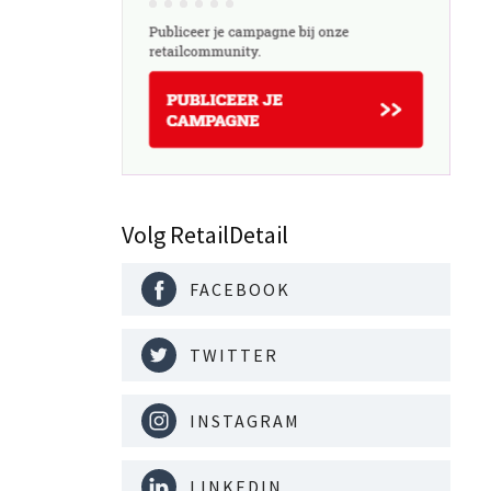
Volg RetailDetail
FACEBOOK
TWITTER
INSTAGRAM
LINKEDIN