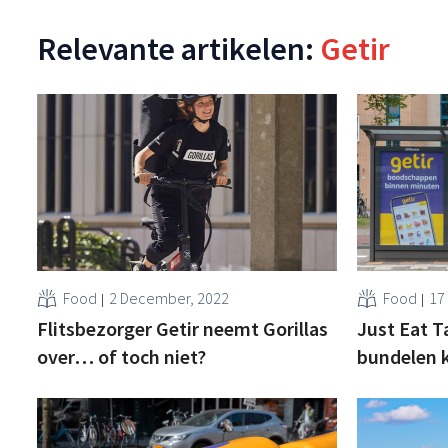
Relevante artikelen:
Getir
Food
2 December, 2022
Food
17
Flitsbezorger Getir neemt Gorillas
Just Eat T
over… of toch niet?
bundelen 