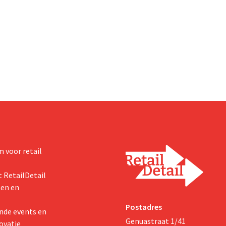
 voor retail
 RetailDetail
ten en
Postadres
nde events en
Genuastraat 1/41
ovatie