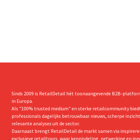
Sinds 2009 is RetailDetail hét toonaangevende B2B-platform
in Europa.
Als "100% trusted medium" en sterke retailcommunity biedt
professionals dagelijks betrouwbaar nieuws, scherpe inzich
relevante analyses uit de sector.
Daarnaast brengt RetailDetail de markt samen via inspirere
exclusieve retailtours, waar kennisdeling, netwerking en inn