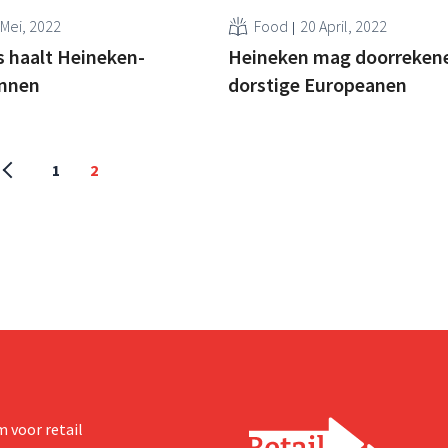
 Mei, 2022
Food
20 April, 2022
 haalt Heineken-
Heineken mag doorreken
nnen
dorstige Europeanen
1
2
 voor retail