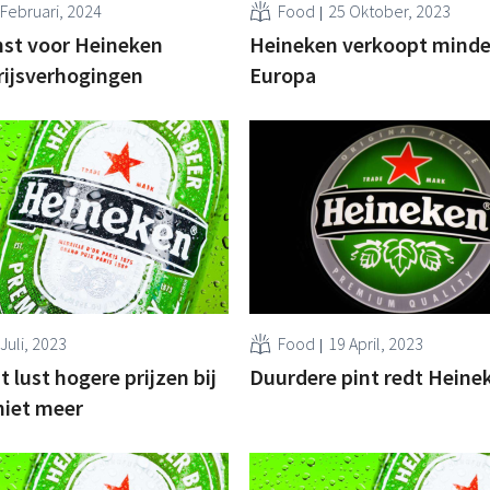
 Februari, 2024
Food
25 Oktober, 2023
nst voor Heineken
Heineken verkoopt minder
rijsverhogingen
Europa
Juli, 2023
Food
19 April, 2023
lust hogere prijzen bij
Duurdere pint redt Heine
niet meer