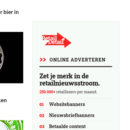
 bier in
ken