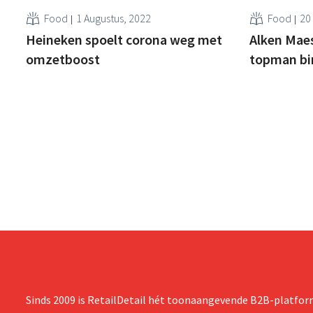
Food
1 Augustus, 2022
Food
20
Heineken spoelt corona weg met
Alken Maes
omzetboost
topman bi
Sinds 2009 is RetailDetail hét toonaangevende B2B-platform