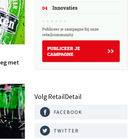
weg met
Volg RetailDetail
FACEBOOK
TWITTER