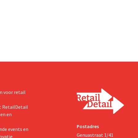
 voor retail
 RetailDetail
ten en
Postadres
nde events en
Genuastraat 1/41
ovatie