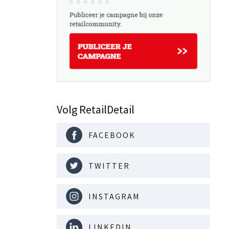
Volg RetailDetail
FACEBOOK
TWITTER
INSTAGRAM
LINKEDIN