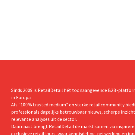
Sinds 2009 is RetailDetail hét toonaangevende B2B-platform
in Europa.
Als "100% trusted medium" en sterke retailcommunity biedt
professionals dagelijks betrouwbaar nieuws, scherpe inzich
relevante analyses uit de sector.
Daarnaast brengt RetailDetail de markt samen via inspirere
exclusieve retailtours, waar kennisdeling, netwerking en inn