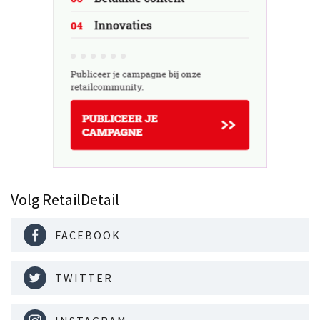
Volg RetailDetail
FACEBOOK
TWITTER