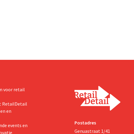
 voor retail
 RetailDetail
ten en
Postadres
nde events en
Genuastraat 1/41
ovatie