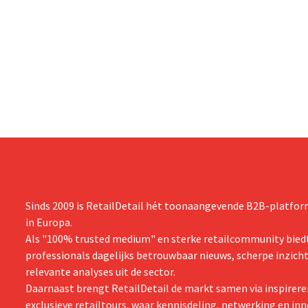
Sinds 2009 is RetailDetail hét toonaangevende B2B-platform
in Europa.
Als "100% trusted medium" en sterke retailcommunity biedt
professionals dagelijks betrouwbaar nieuws, scherpe inzich
relevante analyses uit de sector.
Daarnaast brengt RetailDetail de markt samen via inspirere
exclusieve retailtours, waar kennisdeling, netwerking en inn