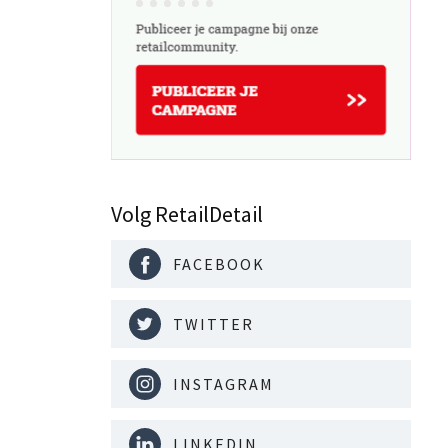
Volg RetailDetail
FACEBOOK
TWITTER
INSTAGRAM
LINKEDIN