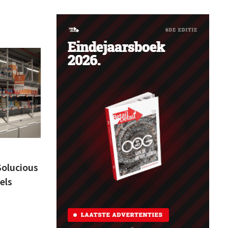
Solucious
els