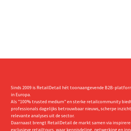
Sinds 2009 is RetailDetail hét toonaangevende B2B-platform
in Europa.
Als "100% trusted medium" en sterke retailcommunity biedt
professionals dagelijks betrouwbaar nieuws, scherpe inzich
relevante analyses uit de sector.
Daarnaast brengt RetailDetail de markt samen via inspirere
exclusieve retailtours, waar kennisdeling, netwerking en inn