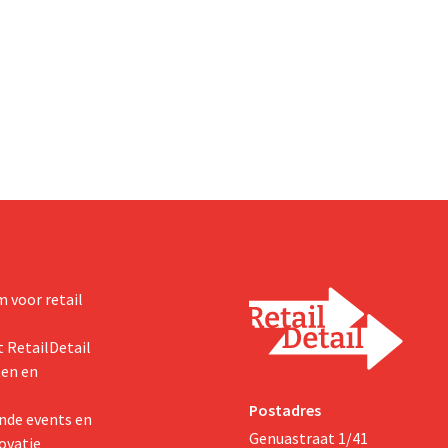
 voor retail
 RetailDetail
ten en
Postadres
nde events en
Genuastraat 1/41
ovatie