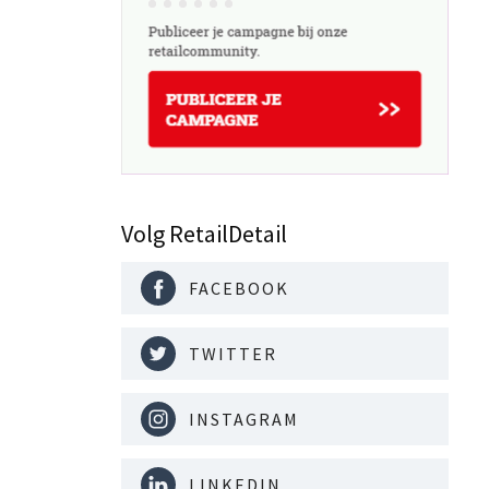
Volg RetailDetail
FACEBOOK
TWITTER
INSTAGRAM
LINKEDIN