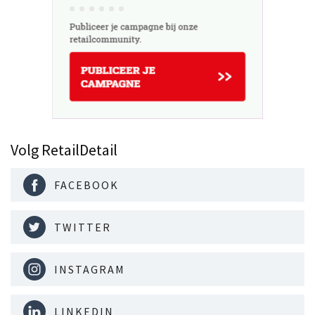
Volg RetailDetail
FACEBOOK
TWITTER
INSTAGRAM
LINKEDIN