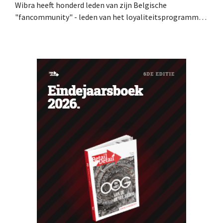
Wibra heeft honderd leden van zijn Belgische
"fancommunity" - leden van het loyaliteitsprogramma -
uitgenodigd voor een concert van Pommelien Thijs op
de Lokerse Feesten. Met de actie wilde de discountketen
haar trouwste klanten bedanken en tegelijk tonen dat
ook een prijsvechter een heuse merkcommunity kan
uitbouwen.