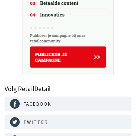
Volg RetailDetail
FACEBOOK
TWITTER