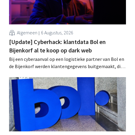
Algemeen
6 Augustus, 2026
[Update] Cyberhack: klantdata Bol en
Bijenkorf al te koop op dark web
Bij een cyberaanval op een logistieke partner van Bol en
de Bijenkorf werden klantengegevens buitgemaakt, die
intussen al te koop worden aangeboden op het dark web.
De retailers roepen klanten op alert te zijn voor
phishing.