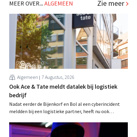
Zie meer
MEER OVER...
ALGEMEEN
Algemeen
7 Augustus, 2026
Ook Ace & Tate meldt datalek bij logistiek
bedrijf
Nadat eerder de Bijenkorf en Bol al een cyberincident
meldden bij een logistieke partner, heeft nu ook
brillenketen Ace & Tate klanten gewaarschuwd voor een
datalek. Financiële gegevens, gebruikersnamen en
wachtwoorden zijn niet getroffen.