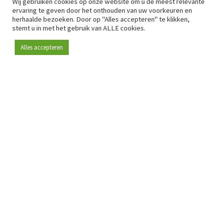
Wij gebruiken cookies op onze website om u de meest relevante
ervaring te geven door het onthouden van uw voorkeuren en
herhaalde bezoeken. Door op "Alles accepteren" te klikken,
stemt u in met het gebruik van ALLE cookies.
Alles accepteren
Sinds 2009 is RetailDetail hét toonaangevende B2B-
platform voor retail in Europa.
Als "100% trusted medium" en sterke retailcommunity biedt
RetailDetail professionals dagelijks betrouwbaar nieuws,
scherpe inzichten en relevante analyses uit de sector.
Daarnaast brengt RetailDetail de markt samen via
inspirerende events en exclusieve retailtours, waar
kennisdeling, netwerking en innovatie centraal staan.