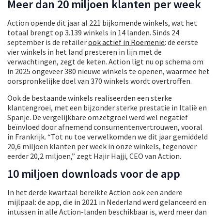
Meer dan 20 miljoen klanten per week
Action opende dit jaar al 221 bijkomende winkels, wat het
totaal brengt op 3.139 winkels in 14 landen. Sinds 24
september is de retailer
ook actief in Roemenië
: de eerste
vier winkels in het land presteren in lijn met de
verwachtingen, zegt de keten. Action ligt nu op schema om
in 2025 ongeveer 380 nieuwe winkels te openen, waarmee het
oorspronkelijke doel van 370 winkels wordt overtroffen.
Ook de bestaande winkels realiseerden een sterke
klantengroei, met een bijzonder sterke prestatie in Italië en
Spanje. De vergelijkbare omzetgroei werd wel negatief
beïnvloed door afnemend consumentenvertrouwen, vooral
in Frankrijk. “Tot nu toe verwelkomden we dit jaar gemiddeld
20,6 miljoen klanten per week in onze winkels, tegenover
eerder 20,2 miljoen,” zegt Hajir Hajji, CEO van Action.
10 miljoen downloads voor de app
In het derde kwartaal bereikte Action ook een andere
mijlpaal: de app, die in 2021 in Nederland werd gelanceerd en
intussen in alle Action-landen beschikbaar is, werd meer dan