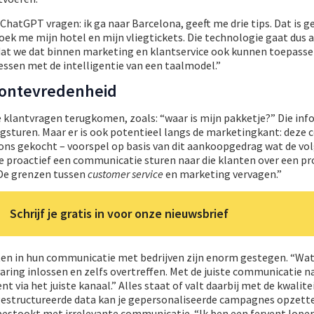
ChatGPT vragen: ik ga naar Barcelona, geeft me drie tips. Dat is g
boek me mijn hotel en mijn vliegtickets. Die technologie gaat dus a
 dat we dat binnen marketing en klantservice ook kunnen toepasse
ssen met de intelligentie van een taalmodel.”
t ontevredenheid
e klantvragen terugkomen, zoals: “waar is mijn pakketje?” Die inf
ugsturen. Maar er is ook potentieel langs de marketingkant: deze
ij ons gekocht – voorspel op basis van dit aankoopgedrag wat de vo
je proactief een communicatie sturen naar die klanten over een pr
 De grenzen tussen
customer service
en marketing vervagen.”
Schrijf je gratis in voor onze nieuwsbrief
en in hun communicatie met bedrijven zijn enorm gestegen. “Wat 
aring inlossen en zelfs overtreffen. Met de juiste communicatie na
via het juiste kanaal.” Alles staat of valt daarbij met de kwalitei
gestructureerde data kan je gepersonaliseerde campagnes opzette
 bestookt met irrelevante communicatie. “Ik ben een fervent loper