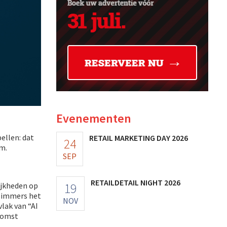
Evenementen
ellen: dat
RETAIL MARKETING DAY 2026
24
m.
SEP
RETAILDETAIL NIGHT 2026
19
lijkheden op
t immers het
NOV
lak van “AI
komst