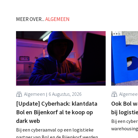
MEER OVER...
ALGEMEEN
Algemeen
6 Augustus, 2026
Algemee
[Update] Cyberhack: klantdata
Ook Bol w
Bol en Bijenkorf al te koop op
bij logist
dark web
Bij een cyber
warehousing 
Bij een cyberaanval op een logistieke
klantgegeve
partner van Bol en de Bijenkorf werden