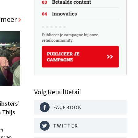
 meer
Volg RetailDetail
bsters’
FACEBOOK
 Thijs
TWITTER
jn
n van het