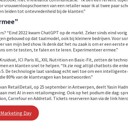
or vrouwenloopschoenen van een retailer waar ik al twee paar sc
en leiden tot ontevredenheid bij de klanten.”
ermee”
lers? “Eind 2022 kwam ChatGPT op de markt. Zeker sinds eind vorig
en gebouwd op dat taalmodel, ook bij kleinere bedrijven. Voor 
 ver van mijn bed show. Ik denk dat het nu zaak is om er een eerste 
s om te testen, te falen en te leren. Experimenteer ermee.”
ruidvat, ICI Paris XL, XXL Nutrition en Basic-Fit, zetten de techn
en en klanten snel te helpen. “Ik zie nog altijd chatbots die enk
n 5. De technologie laat vandaag echt wel toe om een intelligente
en die 80% van de klantvragen kan beantwoorden.”
van RetailDetail, op 25 september in Antwerpen, deelt Yasin Hadn
n met AI in een retailomgeving. Ook op het podium die dag: spr
n, Carrefour en Addretail. Tickets reserveren kan via de link hier
l Marketing Day