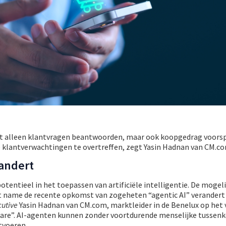
iet alleen klantvragen beantwoorden, maar ook koopgedrag voorsp
e klantverwachtingen te overtreffen, zegt Yasin Hadnan van CM.co
randert
potentieel in het toepassen van artificiële intelligentie. De moge
et name de recente opkomst van zogeheten “agentic AI” verander
cutive
Yasin Hadnan van CM.com, marktleider in de Benelux op het v
ware”. AI-agenten kunnen zonder voortdurende menselijke tussen
tvoeren.