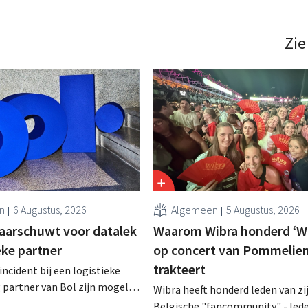
Zie
n
6 Augustus, 2026
Algemeen
5 Augustus, 2026
aarschuwt voor datalek
Waarom Wibra honderd ‘Wi
ieke partner
op concert van Pommelien
trakteert
incident bij een logistieke
partner van Bol zijn mogelijk
Wibra heeft honderd leden van zi
ns bekeken of buitgemaakt.
Belgische "fancommunity" - lede