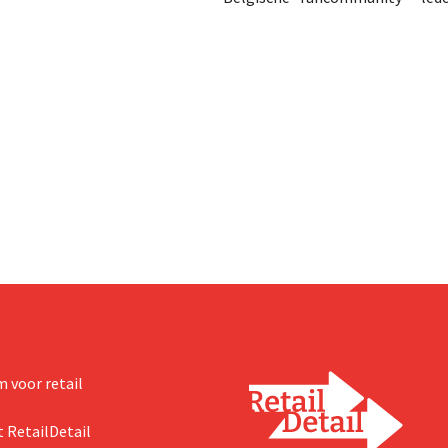
hetzelfde bedrijf als dat
loyaliteitsprogramma - uitgenod
Bijenkorf ook al
een concert van Pommelien Thijs
.
Lokerse Feesten. Met de actie wil
discountketen haar trouwste kl
bedanken en tegelijk tonen dat 
prijsvechter een heuse merkco
kan uitbouwen.
 voor retail
 RetailDetail