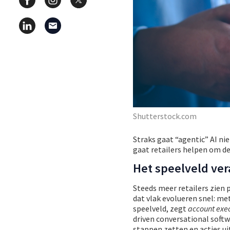
Shutterstock.com
Straks gaat “agentic” AI n
gaat retailers helpen om d
Het speelveld ve
Steeds meer retailers zien 
dat vlak evolueren snel: m
speelveld, zegt
account exe
driven conversational soft
stappen zetten en acties ui