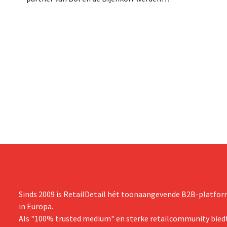
Het gaat om 
klantengegevens buitgemaakt, die
waarvoor de 
intussen al te koop worden aangeboden
waarschuwde
op het dark web. De retailers roepen
klanten op alert te zijn voor phishing.
Sinds 2009 is RetailDetail hét toonaangevende B2B-platform
in Europa.
Als "100% trusted medium" en sterke retailcommunity biedt