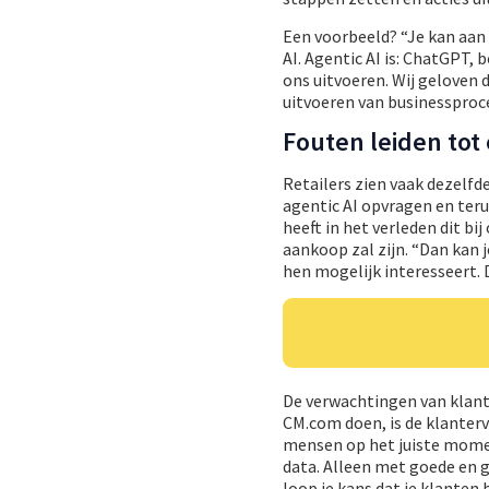
Een voorbeeld? “Je kan aan 
AI. Agentic AI is: ChatGPT, 
ons uitvoeren. Wij geloven
uitvoeren van businessproce
Fouten leiden to
Retailers zien vaak dezelfd
agentic AI opvragen en ter
heeft in het verleden dit b
aankoop zal zijn. “Dan kan 
hen mogelijk interesseert.
De verwachtingen van klant
CM.com doen, is de klanterv
mensen op het juiste moment 
data. Alleen met goede en 
loop je kans dat je klanten