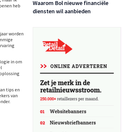
Waarom Bol nieuwe financiële
hoenen heb
diensten wil aanbieden
 jaar worden
sommige
ervaring
ologie in om
el
 oplossing
an tips en
ekers van
onder.