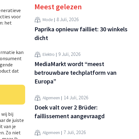
Meest gelezen
eneratieve
cties voor
8 Juli, 2026
Mode
n: het
Paprika opnieuw failliet: 30 winkels
dicht
ormatie kan
9 Juli, 2026
Elektro
 consument
MediaMarkt wordt “meest
lgende
oduct dat
betrouwbare techplatform van
Europa”
14 Juli, 2026
Algemeen
Doek valt over 2 Brüder:
wij bij
faillissement aangevraagd
ar de juiste
t van je
7 Juli, 2026
n. Zo niet
Algemeen
, maar ik