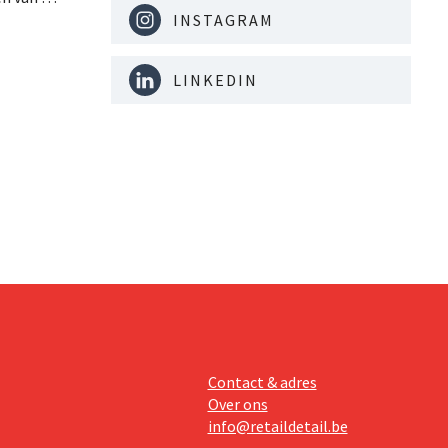
INSTAGRAM
igd voor
 op de
de de
LINKEDIN
anten
ook een
mmunity
Contact & adres
Over ons
info@retaildetail.be