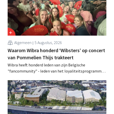
Algemeen
5 Augustus, 2026
Waarom Wibra honderd ‘Wibsters’ op concert
van Pommelien Thijs trakteert
Wibra heeft honderd leden van zijn Belgische
"fancommunity" - leden van het loyaliteitsprogramma -
uitgenodigd voor een concert van Pommelien Thijs op
de Lokerse Feesten. Met de actie wilde de discountketen
haar trouwste klanten bedanken en tegelijk tonen dat
ook een prijsvechter een heuse merkcommunity kan
uitbouwen.