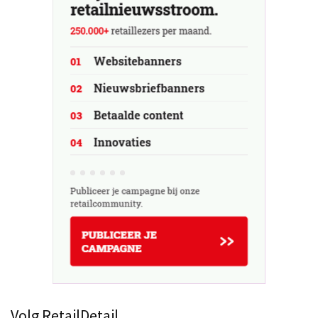
Volg RetailDetail