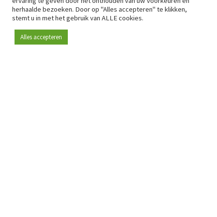
ervaring te geven door het onthouden van uw voorkeuren en
herhaalde bezoeken. Door op "Alles accepteren" te klikken,
stemt u in met het gebruik van ALLE cookies.
Alles accepteren
Sinds 2009 is RetailDetail hét toonaangevende B2B-
platform voor retail in Europa.
Als "100% trusted medium" en sterke retailcommunity biedt
RetailDetail professionals dagelijks betrouwbaar nieuws,
scherpe inzichten en relevante analyses uit de sector.
Daarnaast brengt RetailDetail de markt samen via
inspirerende events en exclusieve retailtours, waar
kennisdeling, netwerking en innovatie centraal staan.