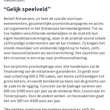
“Gelijk speelveld”
Beleef Antwerpen, zo heet de vzw die voortaan
evenementen, gezamenlijke promotiecampagnes en acties
zal organiseren in het Antwerpse kernwinkelgebied. Tot nu
toe hadden verschillende winkelwijken in de stad elk hun
eigen handelaarsvereniging, waar in de praktijk vooral lokale
zelfstandige ondernemers aan de kar trokken. Zij kregen het
steeds moeilijker om voldoende lidgeld op te halen, zelfs
voor basisinitiatieven als kerstverlichting. Het opzetten van
één structuur is een stap naar professionalisering.
Een verplichte promobijdrage voor alle handelaars zal de
financiering van de initiatieven garanderen. Ze geldt voor
naar schatting 600 à 700 zaken, van kleine zelfstandigen tot
grote ketens, en wordt berekend op basis van de grootte van
de zaak en de ligging. Concreet zal de bijdrage variëren van
600 tot 9.000 euro per jaar op de winkelas Meir, Leysstraat en
Teniersplaats. Voor de andere winkel- en horecakernen gaat
het om 300 tot 4.500 euro per jaar.
“We hebben jarenlang gesprekken gevoerd en zelfs bij