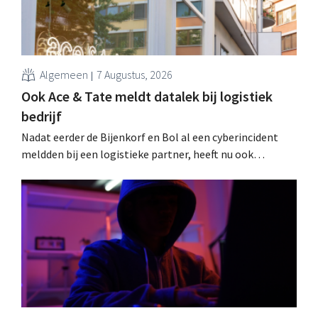
Algemeen
7 Augustus, 2026
Ook Ace & Tate meldt datalek bij logistiek
bedrijf
Nadat eerder de Bijenkorf en Bol al een cyberincident
meldden bij een logistieke partner, heeft nu ook
brillenketen Ace & Tate klanten gewaarschuwd voor een
datalek. Financiële gegevens, gebruikersnamen en
wachtwoorden zijn niet getroffen.