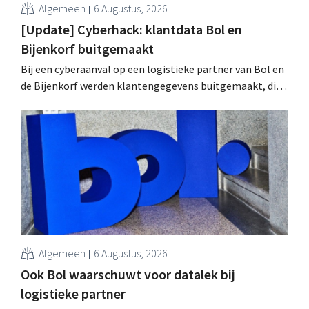
Algemeen
6 Augustus, 2026
[Update] Cyberhack: klantdata Bol en
Bijenkorf buitgemaakt
Bij een cyberaanval op een logistieke partner van Bol en
de Bijenkorf werden klantengegevens buitgemaakt, die
intussen al te koop worden aangeboden op het dark web.
De retailers roepen klanten op alert te zijn voor
phishing.
Algemeen
6 Augustus, 2026
Ook Bol waarschuwt voor datalek bij
logistieke partner