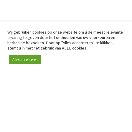
Wij gebruiken cookies op onze website om u de meest relevante
ervaring te geven door het onthouden van uw voorkeuren en
herhaalde bezoeken. Door op "Alles accepteren" te klikken,
stemt u in met het gebruik van ALLE cookies.
Alles accepteren
Sinds 2009 is RetailDetail hét toonaangevende B2B-
platform voor retail in Europa.
Als "100% trusted medium" en sterke retailcommunity biedt