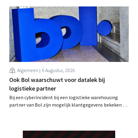
intussen al te koop worden aangeboden op het dark web.
De retailers roepen klanten op alert te zijn voor
phishing.
Algemeen
6 Augustus, 2026
Ook Bol waarschuwt voor datalek bij
logistieke partner
Bij een cyberincident bij een logistieke warehousing
partner van Bol zijn mogelijk klantgegevens bekeken of
buitgemaakt. Het gaat om hetzelfde bedrijf als dat
waarvoor de Bijenkorf ook al waarschuwde.