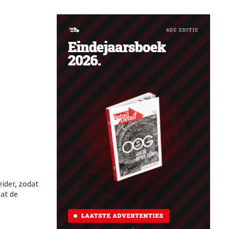
eider, zodat
at de