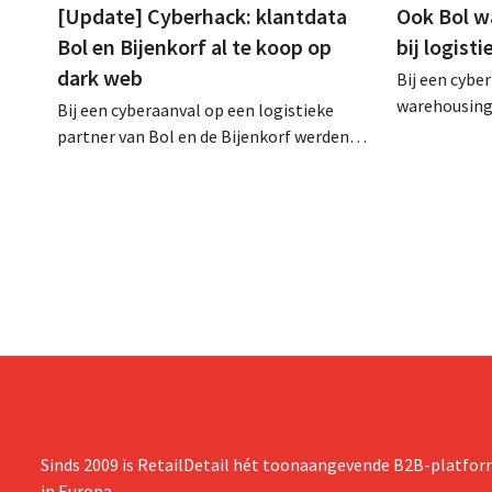
[Update] Cyberhack: klantdata
Ook Bol w
Bol en Bijenkorf al te koop op
bij logist
dark web
Bij een cyber
warehousing 
Bij een cyberaanval op een logistieke
klantgegeve
partner van Bol en de Bijenkorf werden
Het gaat om 
klantengegevens buitgemaakt, die
waarvoor de 
intussen al te koop worden aangeboden
waarschuwde
op het dark web. De retailers roepen
klanten op alert te zijn voor phishing.
Sinds 2009 is RetailDetail hét toonaangevende B2B-platform
in Europa.