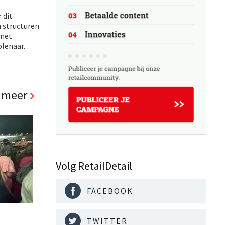
 dit
m structuren
 met
olenaar.
 meer
Volg RetailDetail
FACEBOOK
TWITTER