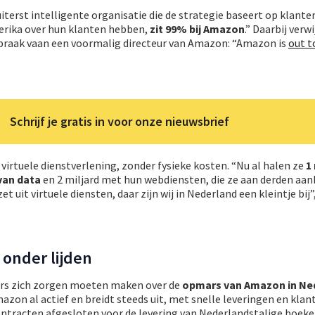
terst intelligente organisatie die de strategie baseert op klante
Amerika over hun klanten hebben,
zit 99% bij Amazon
.” Daarbij verwi
praak vaan een voormalig directeur van Amazon: “Amazon is
out to
Schrijf je gratis in voor onze nieuwsbrief
virtuele dienstverlening, zonder fysieke kosten. “Nu al halen ze
1
van data
en 2 miljard met hun webdiensten, die ze aan derden aa
 uit virtuele diensten, daar zijn wij in Nederland een kleintje bij”
r onder lijden
lers zich zorgen moeten maken over de
opmars van Amazon in Ne
azon al actief en breidt steeds uit, met snelle leveringen en klan
ntracten afgesloten voor de levering van Nederlandstalige boeke