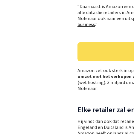
“Daarnaast is Amazon een ui
alle data die retailers in 
Molenaar ook naar een uits
business
.”
Amazon zet ook sterk in op 
omzet met het verkopen 
(webhosting). 3 miljard omzet
Molenaar.
Elke retailer zal e
Hij vindt dan ook dat retai
Engeland en Duitsland is Am
Amazon heeft onlangs al co