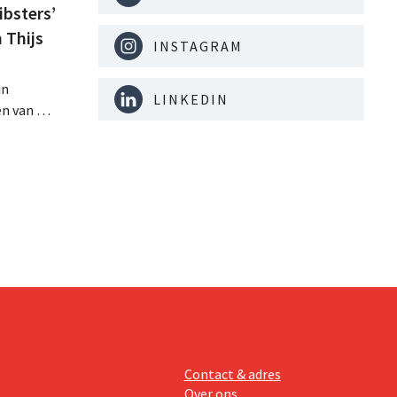
bsters’
 Thijs
INSTAGRAM
jn
LINKEDIN
n van het
igd voor
 op de
de de
anten
ook een
mmunity
Contact & adres
Over ons