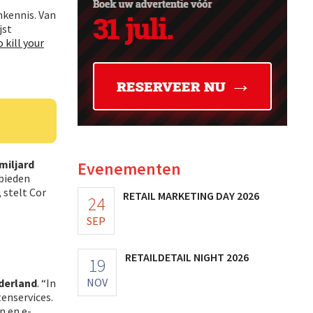
nkennis. Van
jst
 kill your
 miljard
Evenementen
nbieden
, stelt Cor
RETAIL MARKETING DAY 2026
24
SEP
RETAILDETAIL NIGHT 2026
19
NOV
derland
. “In
tenservices.
n en e-