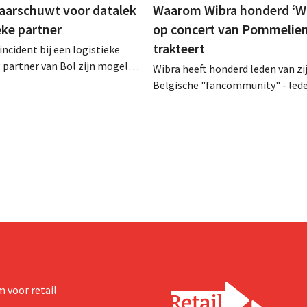
aarschuwt voor datalek
Waarom Wibra honderd ‘Wi
ieke partner
op concert van Pommelien
trakteert
incident bij een logistieke
partner van Bol zijn mogelijk
Wibra heeft honderd leden van zi
ns bekeken of buitgemaakt.
Belgische "fancommunity" - lede
hetzelfde bedrijf als dat
loyaliteitsprogramma - uitgenod
Bijenkorf ook al
een concert van Pommelien Thijs
.
Lokerse Feesten. Met de actie wil
discountketen haar trouwste kl
bedanken en tegelijk tonen dat 
prijsvechter een heuse merkco
kan uitbouwen.
 voor retail