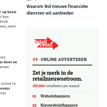
Waarom Bol nieuwe financiële
d:
op basis
diensten wil aanbieden
it kan
bruik
ness, weet
let.
ar doet en
lenaar.
 online te
wrooms
 met