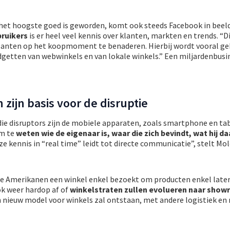
et hoogste goed is geworden, komt ook steeds Facebook in beel
bruikers
is er heel veel kennis over klanten, markten en trends. “D
lanten op het koopmoment te benaderen. Hierbij wordt vooral ge
etten van webwinkels en van lokale winkels.” Een miljardenbusi
zijn basis voor de disruptie
die disruptors zijn de mobiele apparaten, zoals smartphone en tab
m te
weten wie de eigenaar is, waar die zich bevindt, wat hij da
eze kennis in “real time” leidt tot directe communicatie”, stelt Mo
 de Amerikanen een winkel enkel bezoekt om producten enkel later
ok weer hardop af of
winkelstraten zullen evolueren naar sho
n nieuw model voor winkels zal ontstaan, met andere logistiek en