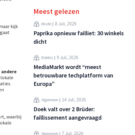
Meest gelezen
8 Juli, 2026
Mode
maar kijk
 gaat
Paprika opnieuw failliet: 30 winkels
dicht
9 Juli, 2026
Elektro
MediaMarkt wordt “meest
n andere
betrouwbare techplatform van
 lokale
Europa”
aties.
en
14 Juli, 2026
Algemeen
Doek valt over 2 Brüder:
rt, waarbij
faillissement aangevraagd
lokale
7 Juli, 2026
Algemeen