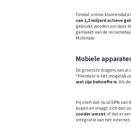
Omdat online klantendata h
van 1,2 miljard actieve ge
gebruikt worden om deze k
gemaakt van de reclamebudg
Molenaar.
Mobiele apparaten 
De grootste dragers van al 
“Hierdoor is het mogelijk o
wat zijn behoefte is
. Als d
Hij stelt dat nu al 58% van
kopen en vraagt zich dan o
zonder omzet
of dat er ee
integratie van het internet.