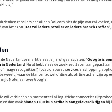
khuis).”
ak denken retailers dat alleen Bol.com hier de pijn van zal voelen, 
od van Amazon.
Het zal iedere retailer en iedere branch treffen
“,
den
 de Nederlandse markt en zal zijn rol gaan spelen. “
Google is ee
jn in Nederland
. Nu al hebben ze de zoekresultaten aangepast aan
et “image recognition”, location based services en shopping applic
e wereld, waar de klanten zowel online als offline actief zijn op e
rijft Molenaar over Google.
le wil verbinden en momenteel al logistieke connecties uitprobee
en en dan vaak
binnen 1 uur hun artikels aangeleverd krijgen
bij 