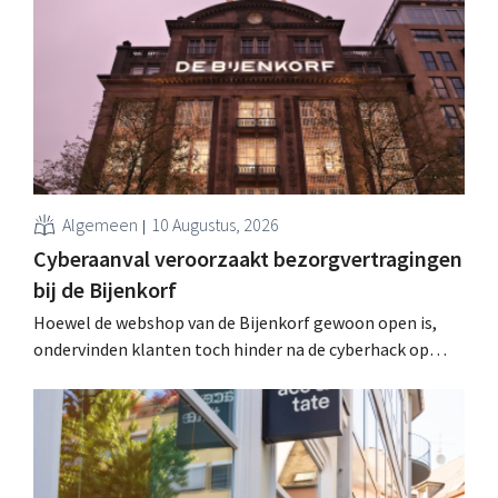
nieuwkomers, waaronder een oude bekende, twee
schoonheidsmerken en een Belgische lifestyleretailer.
Algemeen
10 Augustus, 2026
Cyberaanval veroorzaakt bezorgvertragingen
bij de Bijenkorf
Hoewel de webshop van de Bijenkorf gewoon open is,
ondervinden klanten toch hinder na de cyberhack op
logistiek dienstverlener Ceva Logistics: wie nu iets
bestelt, ontvangt de producten pas vanaf 4 september.