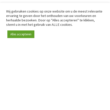
Wij gebruiken cookies op onze website om u de meest relevante
ervaring te geven door het onthouden van uw voorkeuren en
herhaalde bezoeken. Door op "Alles accepteren" te klikken,
stemt u in met het gebruik van ALLE cookies.
Alles accepteren
Sinds 2009 is RetailDetail hét toonaangevende B2B-
platform voor retail in Europa.
Als "100% trusted medium" en sterke retailcommunity biedt
RetailDetail professionals dagelijks betrouwbaar nieuws,
scherpe inzichten en relevante analyses uit de sector.
Daarnaast brengt RetailDetail de markt samen via