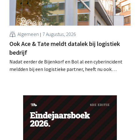
Algemeen
7 Augustus, 2026
Ook Ace & Tate meldt datalek bij logistiek
bedrijf
Nadat eerder de Bijenkorf en Bol al een cyberincident
meldden bij een logistieke partner, heeft nu ook
brillenketen Ace & Tate klanten gewaarschuwd voor een
datalek. Financiële gegevens, gebruikersnamen en
wachtwoorden zijn niet getroffen.