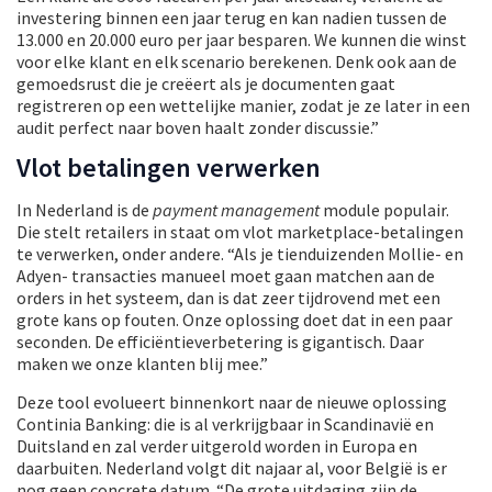
investering binnen een jaar terug en kan nadien tussen de
13.000 en 20.000 euro per jaar besparen. We kunnen die winst
voor elke klant en elk scenario berekenen. Denk ook aan de
gemoedsrust die je creëert als je documenten gaat
registreren op een wettelijke manier, zodat je ze later in een
audit perfect naar boven haalt zonder discussie.”
Vlot betalingen verwerken
In Nederland is de
payment management
module populair.
Die stelt retailers in staat om vlot marketplace-betalingen
te verwerken, onder andere. “Als je tienduizenden Mollie- en
Adyen- transacties manueel moet gaan matchen aan de
orders in het systeem, dan is dat zeer tijdrovend met een
grote kans op fouten. Onze oplossing doet dat in een paar
seconden. De efficiëntieverbetering is gigantisch. Daar
maken we onze klanten blij mee.”
Deze tool evolueert binnenkort naar de nieuwe oplossing
Continia Banking: die is al verkrijgbaar in Scandinavië en
Duitsland en zal verder uitgerold worden in Europa en
daarbuiten. Nederland volgt dit najaar al, voor België is er
nog geen concrete datum. “De grote uitdaging zijn de