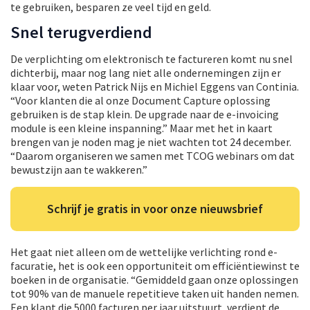
te gebruiken, besparen ze veel tijd en geld.
Snel terugverdiend
De verplichting om elektronisch te factureren komt nu snel
dichterbij, maar nog lang niet alle ondernemingen zijn er
klaar voor, weten Patrick Nijs en Michiel Eggens van Continia.
“Voor klanten die al onze Document Capture oplossing
gebruiken is de stap klein. De upgrade naar de e-invoicing
module is een kleine inspanning.” Maar met het in kaart
brengen van je noden mag je niet wachten tot 24 december.
“Daarom organiseren we samen met TCOG webinars om dat
bewustzijn aan te wakkeren.”
Schrijf je gratis in voor onze nieuwsbrief
Het gaat niet alleen om de wettelijke verlichting rond e-
facuratie, het is ook een opportuniteit om efficiëntiewinst te
boeken in de organisatie. “Gemiddeld gaan onze oplossingen
tot 90% van de manuele repetitieve taken uit handen nemen.
Een klant die 5000 facturen per jaar uitstuurt, verdient de