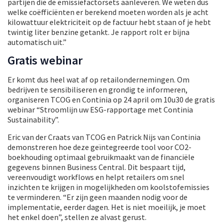
partijen die de emissiefactorsets aanleveren. We weten dus
welke coëfficiënten er berekend moeten worden als je acht
kilowattuur elektriciteit op de factuur hebt staan of je hebt
twintig liter benzine getankt. Je rapport rolt er bijna
automatisch uit.”
Gratis webinar
Er komt dus heel wat af op retailondernemingen. Om
bedrijven te sensibiliseren en grondig te informeren,
organiseren TCOG en Continia op 24 april om 10u30 de gratis
webinar “Stroomlijn uw ESG-rapportage met Continia
Sustainability”.
Eric van der Craats van TCOG en Patrick Nijs van Continia
demonstreren hoe deze geïntegreerde tool voor CO2-
boekhouding optimaal gebruikmaakt van de financiële
gegevens binnen Business Central. Dit bespaart tijd,
vereenvoudigt workflows en helpt retailers om snel
inzichten te krijgen in mogelijkheden om koolstofemissies
te verminderen. “Er zijn geen maanden nodig voor de
implementatie, eerder dagen. Het is niet moeilijk, je moet
het enkel doen”, stellen ze alvast gerust.