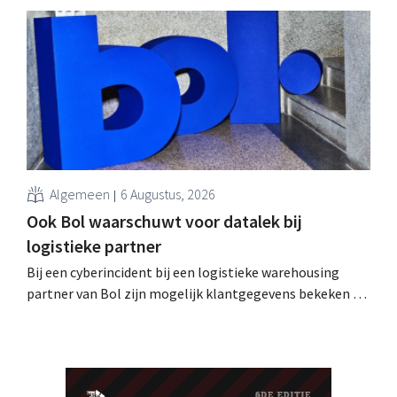
intussen al te koop worden aangeboden op het dark web.
De retailers roepen klanten op alert te zijn voor
phishing.
Algemeen
6 Augustus, 2026
Ook Bol waarschuwt voor datalek bij
logistieke partner
Bij een cyberincident bij een logistieke warehousing
partner van Bol zijn mogelijk klantgegevens bekeken of
buitgemaakt. Het gaat om hetzelfde bedrijf als dat
waarvoor de Bijenkorf ook al waarschuwde.