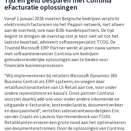
Tijd en geld besparen met Continia
eFacturatie oplossingen
Vanaf 1 januari 2026 moeten Belgische bedrijven verplicht
elektronisch factureren via het Peppol-netwerk, niet alleen
aan de overheid, ook naar B2B-handelspartners. De tijd
begint te dringen: de overstap stel je best niet uit tot het
laatste kwartaal, adviseert softwarespecialist TCOG. De
Trusted Microsoft ERP Partner werkt al jaren nauw samen
met softwareleverancier Continia om bedrijven
gebruiksvriendelijke oplossingen aan te bieden voor
financiële businessprocessen.
“Wij implementeren bij retailers Microsoft Dynamics 365
Business Central als ERP-systeem, en voegen daar
retailfunctionaliteiten van LS Retail aan toe, voor onder
andere
replenishment
en kassa’s. Onze partner Continia
voorziet daarbij add-ons voor onder andere inkomende en
uitgaande e-facturatie, kostendeclaratie, documentverkeer
en duurzaamheid”, vertellen salesverantwoordelijken Eric
van der Craats en Laurens Van Hemeldonck van TCOG.
Retailklanten ervaren een grote nood aan het optimaliseren
van documentenstromen. Door de oplossingen van Continia