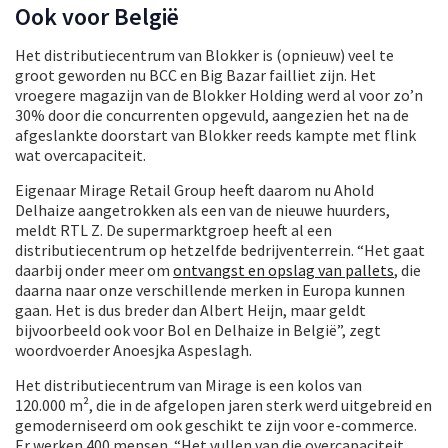
Ook voor België
Het distributiecentrum van Blokker is (opnieuw) veel te
groot geworden nu BCC en Big Bazar failliet zijn. Het
vroegere magazijn van de Blokker Holding werd al voor zo’n
30% door die concurrenten opgevuld, aangezien het na de
afgeslankte doorstart van Blokker reeds kampte met flink
wat overcapaciteit.
Eigenaar Mirage Retail Group heeft daarom nu Ahold
Delhaize aangetrokken als een van de nieuwe huurders,
meldt RTL Z. De supermarktgroep heeft al een
distributiecentrum op hetzelfde bedrijventerrein. “Het gaat
daarbij onder meer om
ontvangst en opslag van pallets
, die
daarna naar onze verschillende merken in Europa kunnen
gaan. Het is dus breder dan Albert Heijn, maar geldt
bijvoorbeeld ook voor Bol en Delhaize in België”, zegt
woordvoerder Anoesjka Aspeslagh.
Het distributiecentrum van Mirage is een kolos van
120.000 m², die in de afgelopen jaren sterk werd uitgebreid en
gemoderniseerd om ook geschikt te zijn voor e-commerce.
Er werken 400 mensen. “Het vullen van die overcapaciteit