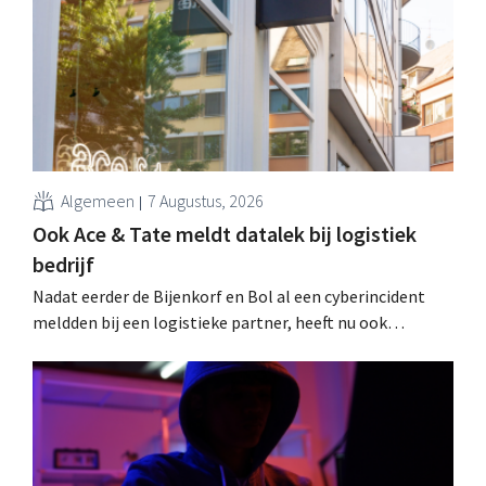
Algemeen
7 Augustus, 2026
Ook Ace & Tate meldt datalek bij logistiek
bedrijf
Nadat eerder de Bijenkorf en Bol al een cyberincident
meldden bij een logistieke partner, heeft nu ook
brillenketen Ace & Tate klanten gewaarschuwd voor een
datalek. Financiële gegevens, gebruikersnamen en
wachtwoorden zijn niet getroffen.