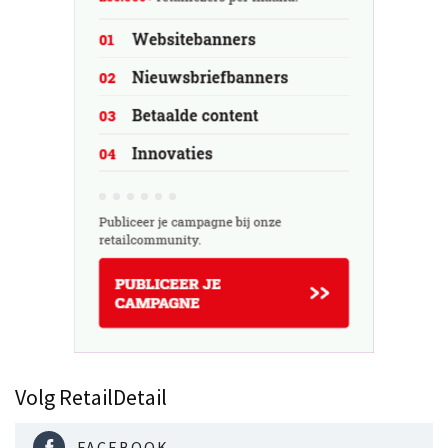
Volg RetailDetail
FACEBOOK