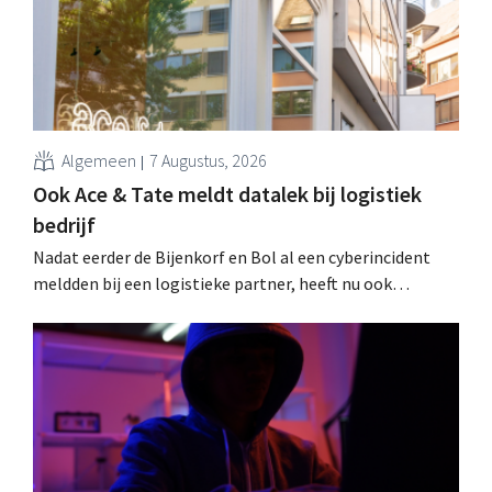
Algemeen
7 Augustus, 2026
Ook Ace & Tate meldt datalek bij logistiek
bedrijf
Nadat eerder de Bijenkorf en Bol al een cyberincident
meldden bij een logistieke partner, heeft nu ook
brillenketen Ace & Tate klanten gewaarschuwd voor een
datalek. Financiële gegevens, gebruikersnamen en
wachtwoorden zijn niet getroffen.