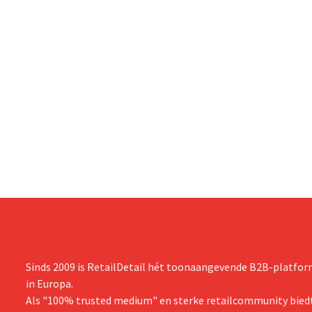
Sinds 2009 is RetailDetail hét toonaangevende B2B-platform
in Europa.
Als "100% trusted medium" en sterke retailcommunity biedt