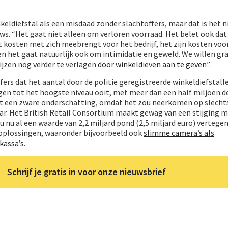
diefstal als een misdaad zonder slachtoffers, maar dat is het ni
s. “Het gaat niet alleen om verloren voorraad. Het belet ook dat 
kosten met zich meebrengt voor het bedrijf, het zijn kosten voor
en het gaat natuurlijk ook om intimidatie en geweld. We willen gr
ijzen nog verder te verlagen
door winkeldieven aan te geven
”.
cijfers dat het aantal door de politie geregistreerde winkeldiefstall
en tot het hoogste niveau ooit, met meer dan een half miljoen de
 dat een zware onderschatting, omdat het zou neerkomen op slecht
aar. Het British Retail Consortium maakt gewag van een stijging 
ou nu al een waarde van 2,2 miljard pond (2,5 miljard euro) verteg
 oplossingen, waaronder bijvoorbeeld ook
slimme camera’s als
kassa’s
.
Schrijf je gratis in voor onze nieuwsbrief