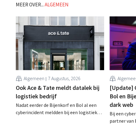
MEER OVER...
ALGEMEEN
Algemeen
7 Augustus, 2026
Algemee
Ook Ace & Tate meldt datalek bij
[Update] 
logistiek bedrijf
Bol en Bij
dark web
Nadat eerder de Bijenkorf en Bol al een
cyberincident meldden bij een logistieke
Bij een cybe
partner, heeft nu ook brillenketen Ace &
partner van 
Tate klanten gewaarschuwd voor een
klantengege
datalek. Financiële gegevens,
intussen al