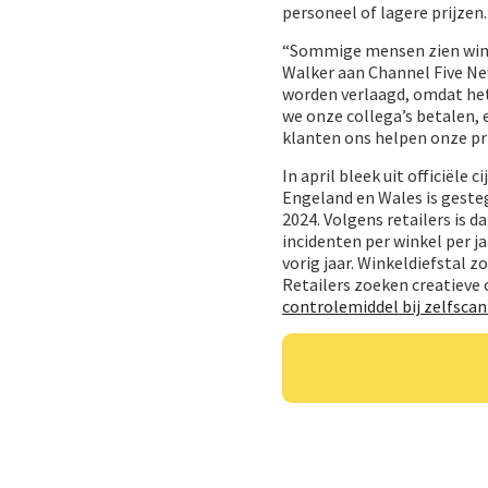
personeel of lagere prijzen.
“Sommige mensen zien winkel
Walker aan Channel Five New
worden verlaagd, omdat het 
we onze collega’s betalen, 
klanten ons helpen onze pr
In april bleek uit officiële 
Engeland en Wales is gesteg
2024. Volgens retailers is
incidenten per winkel per j
vorig jaar. Winkeldiefstal z
Retailers zoeken creatieve
controlemiddel bij zelfscan