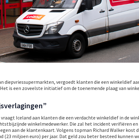
van diepvriessupermarkten, vergoedt klanten die een winkeldief 
Het is een zoveelste initiatief om de toenemende plaag van winkel
ijsverlagingen”
vraagt Iceland aan klanten die een verdachte winkeldief in de wink
htstbijzijnde winkelmedewerker. Die zal het incident verifiëren en
gen aan de klantenkaart. Volgens topman Richard Walker kost di
nd (23 miljoen euro) per jaar. Dat geld zou beter besteed kunnen 