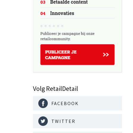
Volg RetailDetail
FACEBOOK
TWITTER