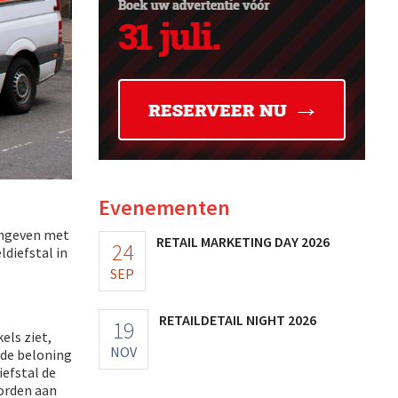
Evenementen
aangeven met
RETAIL MARKETING DAY 2026
24
diefstal in
SEP
RETAILDETAIL NIGHT 2026
19
els ziet,
NOV
 de beloning
efstal de
worden aan