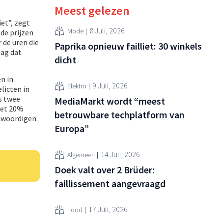
Meest gelezen
et”, zegt
8 Juli, 2026
Mode
de prijzen
 de uren die
Paprika opnieuw failliet: 30 winkels
aag dat
dicht
en in
9 Juli, 2026
Elektro
licten in
s twee
MediaMarkt wordt “meest
met 20%
betrouwbare techplatform van
enwoordigen.
Europa”
14 Juli, 2026
Algemeen
Doek valt over 2 Brüder:
faillissement aangevraagd
17 Juli, 2026
Food