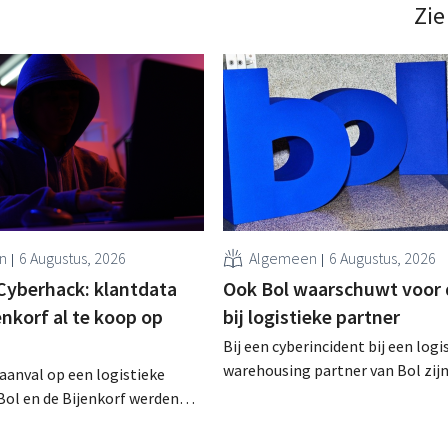
Zie
n
6 Augustus, 2026
Algemeen
6 Augustus, 2026
Cyberhack: klantdata
Ook Bol waarschuwt voor 
enkorf al te koop op
bij logistieke partner
Bij een cyberincident bij een logi
warehousing partner van Bol zij
raanval op een logistieke
klantgegevens bekeken of buitg
Bol en de Bijenkorf werden
Het gaat om hetzelfde bedrijf al
vens buitgemaakt, die
waarvoor de Bijenkorf ook al
 te koop worden aangeboden