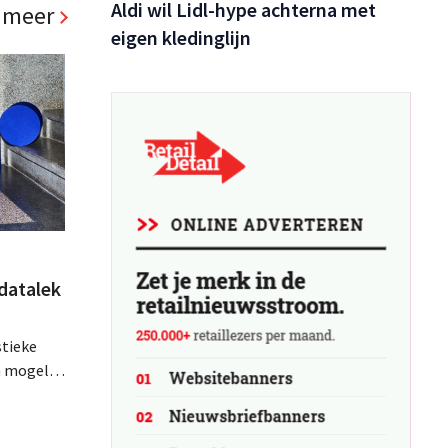
Aldi wil Lidl-hype achterna met
 meer
eigen kledinglijn
datalek
stieke
n mogelijk
emaakt.
s dat