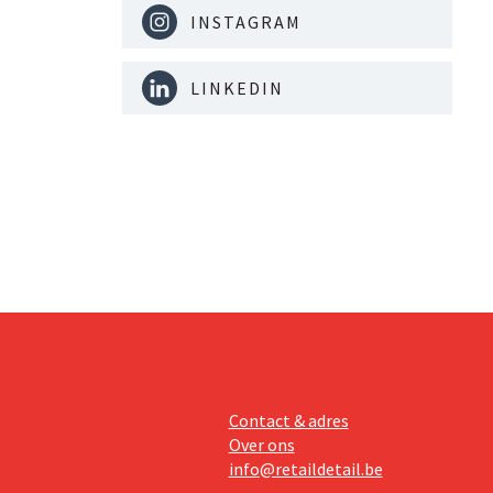
INSTAGRAM
LINKEDIN
Contact & adres
Over ons
info@retaildetail.be