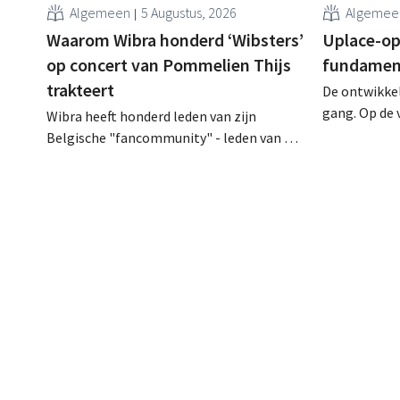
Algemeen
5 Augustus, 2026
Algemee
Waarom Wibra honderd ‘Wibsters’
Uplace-op
op concert van Pommelien Thijs
fundament
trakteert
De ontwikke
gang. Op de 
Wibra heeft honderd leden van zijn
Machelen zi
Belgische "fancommunity" - leden van het
begonnen. La
loyaliteitsprogramma - uitgenodigd voor
eigenlijke b
een concert van Pommelien Thijs op de
geplande ope
Lokerse Feesten. Met de actie wilde de
discountketen haar trouwste klanten
bedanken en tegelijk tonen dat ook een
prijsvechter een heuse merkcommunity
kan uitbouwen.