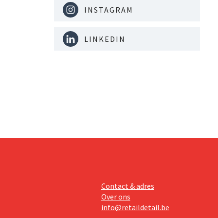
INSTAGRAM
LINKEDIN
Contact & adres
Over ons
info@retaildetail.be