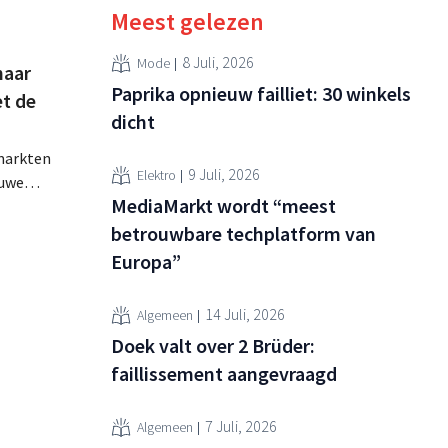
Meest gelezen
8 Juli, 2026
Mode
naar
Paprika opnieuw failliet: 30 winkels
et de
dicht
markten
9 Juli, 2026
Elektro
euwe
MediaMarkt wordt “meest
erkopers
 moeten
betrouwbare techplatform van
it veel
Europa”
De
euwe
14 Juli, 2026
Algemeen
nationale
Doek valt over 2 Brüder:
lobal...
faillissement aangevraagd
7 Juli, 2026
Algemeen