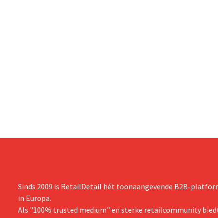
Sinds 2009 is RetailDetail hét toonaangevende B2B-platform
in Europa.
Als "100% trusted medium" en sterke retailcommunity biedt