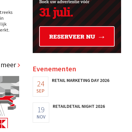
streeks
in
lijk
erkt.
 meer
Evenementen
RETAIL MARKETING DAY 2026
24
SEP
RETAILDETAIL NIGHT 2026
19
NOV