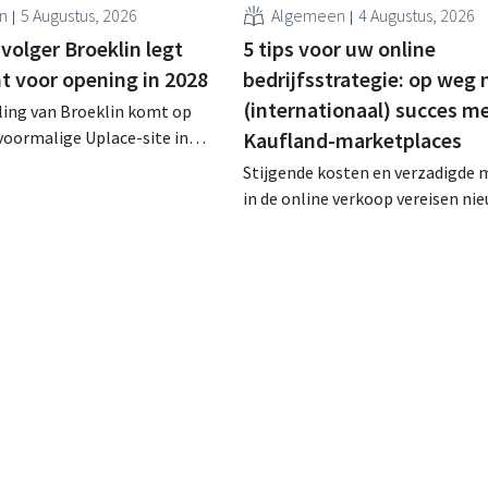
n
5 Augustus, 2026
Algemeen
4 Augustus, 2026
volger Broeklin legt
5 tips voor uw online
 voor opening in 2028
bedrijfsstrategie: op weg 
(internationaal) succes m
ling van Broeklin komt op
voormalige Uplace-site in
Kaufland-marketplaces
jn de eerste grondwerken
Stijgende kosten en verzadigde 
ter dit jaar moet ook de
in de online verkoop vereisen ni
ouw starten, met een
strategieën. Voor Nederlandse v
ning in 2028.
is het doel daarom duidelijk: ze
hun omzet verhogen zonder dat d
extra werk met zich meebrengt. 
oplossing: snel en eenvoudig ni
verkoopkanalen openen en inter
groei realiseren – met Kaufland G