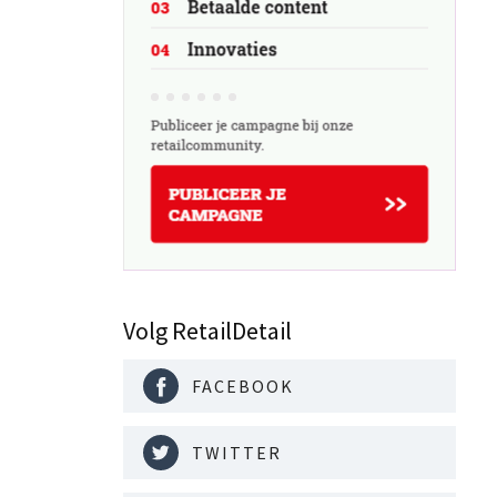
Volg RetailDetail
FACEBOOK
TWITTER