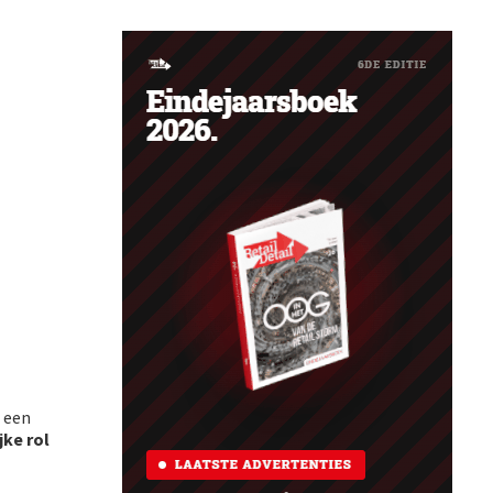
 een
jke rol