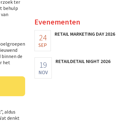
rzoek ter
et behulp
 van
Evenementen
RETAIL MARKETING DAY 2026
24
 doelgroepen
SEP
nieuwend
d binnen de
RETAILDETAIL NIGHT 2026
r het
19
NOV
”, aldus
Wat denkt