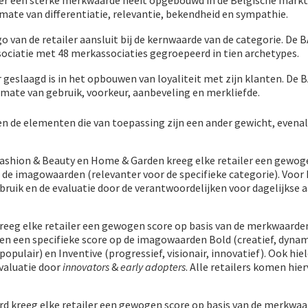
ler een sterke merkwaarde heeft opgebouwd in de Belgische markt
ate van differentiatie, relevantie, bekendheid en sympathie.
 van de retailer aansluit bij de kernwaarde van de categorie. De
sociatie met 48 merkassociaties gegroepeerd in tien archetypes.
r geslaagd is in het opbouwen van loyaliteit met zijn klanten. De 
mate van gebruik, voorkeur, aanbeveling en merkliefde.
en de elementen die van toepassing zijn een ander gewicht, evenal
Fashion & Beauty en Home & Garden kreeg elke retailer een gewog
 de imagowaarden (relevanter voor de specifieke categorie). Voor
bruik en de evaluatie door de verantwoordelijken voor dagelijkse
reeg elke retailer een gewogen score op basis van de merkwaarde
e en een specifieke score op de imagowaarden Bold (creatief, dynam
 populair) en Inventive (progressief, visionair, innovatief). Ook hi
valuatie door
innovators
&
early adopters
. Alle retailers komen hier
d kreeg elke retailer een gewogen score op basis van de merkwa