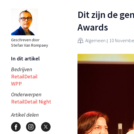
Dit zijn de g
Awards
Geschreven door
Algemeen
10 November
Stefan Van Rompaey
In dit artikel
Bedrijven
RetailDetail
WPP
Onderwerpen
RetailDetail Night
Artikel delen