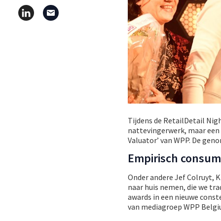
Tijdens de RetailDetail Nig
nattevingerwerk, maar een
Valuator’ van WPP. De geno
Empirisch consu
Onder andere Jef Colruyt, K
naar huis nemen, die we trad
awards in een nieuwe const
van mediagroep WPP Belgiu