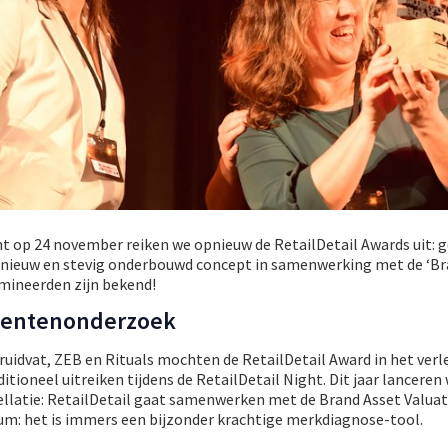
ht op 24 november reiken we opnieuw de RetailDetail Awards uit: 
 nieuw en stevig onderbouwd concept in samenwerking met de ‘Br
mineerden zijn bekend!
mentenonderzoek
ruidvat, ZEB en Rituals mochten de RetailDetail Award in het ver
itioneel uitreiken tijdens de RetailDetail Night. Dit jaar lanceren
ellatie: RetailDetail gaat samenwerken met de Brand Asset Valuat
m: het is immers een bijzonder krachtige merkdiagnose-tool.