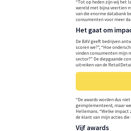
“Tot op heden zijn wij het
wereld met bijna veertien m
van die enorme databank be
consumenten voor meer dan
Het gaat om impa
De BAV geeft bedrijven antw
scoren we?”, “Hoe ondersch
vinden consumenten mijn me
sector?” De diepgaande conc
uitreiken van de RetailDeta
“De awards worden dus niet 
geïmplementeerd, maar wel 
Hellemans. “Welke impact ze
de klant van mijn acties di
Vijf awards