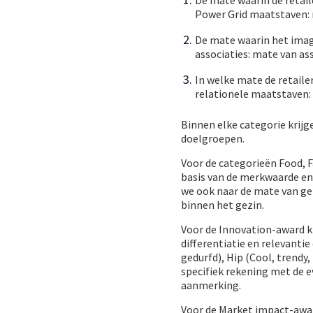
De mate waarin de retai
Power Grid maatstaven: m
De mate waarin het imago
associaties: mate van as
In welke mate de retaile
relationele maatstaven: 
Binnen elke categorie krijg
doelgroepen.
Voor de categorieën Food, 
basis van de merkwaarde en
we ook naar de mate van ge
binnen het gezin.
Voor de Innovation-award k
differentiatie en relevanti
gedurfd), Hip (Cool, trendy,
specifiek rekening met de e
aanmerking.
Voor de Market impact-awar