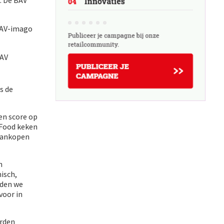
. De BAV
 BAV-imago
BAV
s de
en score op
 Food keken
 aankopen
n
isch,
elden we
voor in
arden