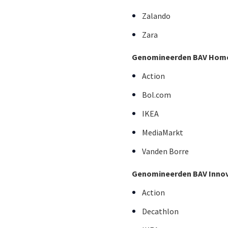
Zalando
Zara
Genomineerden BAV Home 
Action
Bol.com
IKEA
MediaMarkt
Vanden Borre
Genomineerden BAV Innov
Action
Decathlon