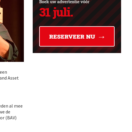
geen
and Asset
leden al mee
 we de
or (BAV)