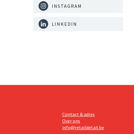
INSTAGRAM
LINKEDIN
Contact & adres
Over ons
info@retaildetail.be