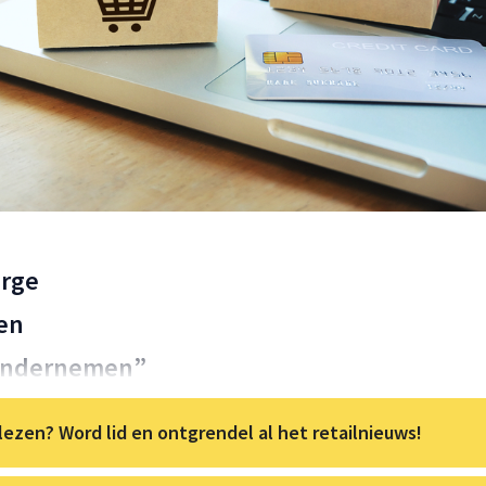
arge
en
e ondernemen”
lezen? Word lid en ontgrendel al het retailnieuws!