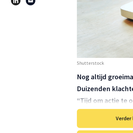
Shutterstock
Nog altijd groeim
Duizenden klacht
“Tijd om actie t
Verder 