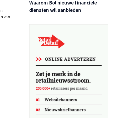
Waarom Bol nieuwe financiële
diensten wil aanbieden
jn
n van het
igd voor
 op de
de de
anten
ook een
mmunity