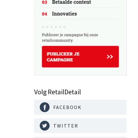
Volg RetailDetail
FACEBOOK
TWITTER