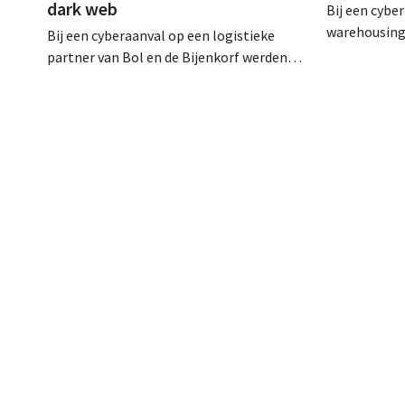
dark web
Bij een cyber
warehousing 
Bij een cyberaanval op een logistieke
klantgegeve
partner van Bol en de Bijenkorf werden
Het gaat om 
klantengegevens buitgemaakt, die
waarvoor de 
intussen al te koop worden aangeboden
waarschuwde
op het dark web. De retailers roepen
klanten op alert te zijn voor phishing.