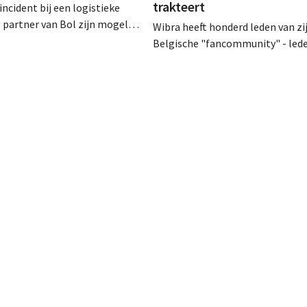
trakteert
incident bij een logistieke
partner van Bol zijn mogelijk
Wibra heeft honderd leden van zi
ns bekeken of buitgemaakt.
Belgische "fancommunity" - lede
hetzelfde bedrijf als dat
loyaliteitsprogramma - uitgenod
Bijenkorf ook al
een concert van Pommelien Thijs
.
Lokerse Feesten. Met de actie wil
discountketen haar trouwste kl
bedanken en tegelijk tonen dat 
prijsvechter een heuse merkco
kan uitbouwen.