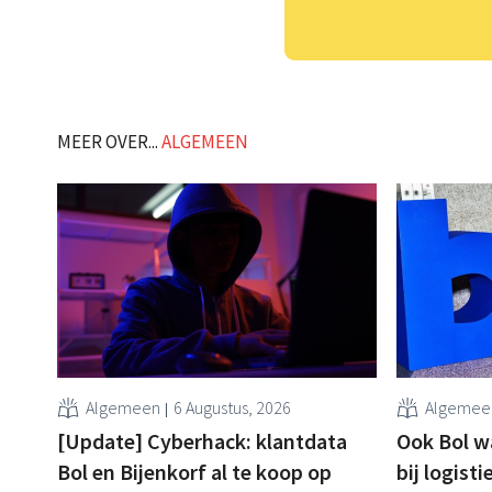
MEER OVER...
ALGEMEEN
Algemeen
6 Augustus, 2026
Algemee
[Update] Cyberhack: klantdata
Ook Bol w
Bol en Bijenkorf al te koop op
bij logist