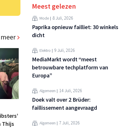
Meest gelezen
8 Juli, 2026
Mode
Paprika opnieuw failliet: 30 winkels
dicht
 meer
9 Juli, 2026
Elektro
MediaMarkt wordt “meest
betrouwbare techplatform van
Europa”
14 Juli, 2026
Algemeen
Doek valt over 2 Brüder:
faillissement aangevraagd
bsters’
7 Juli, 2026
 Thijs
Algemeen