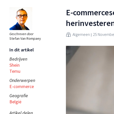
E-commercesec
herinvestere
Geschreven door
Algemeen
25 November
Stefan Van Rompaey
In dit artikel
Bedrijven
Shein
Temu
Onderwerpen
E-commerce
Geografie
België
Artikel delen