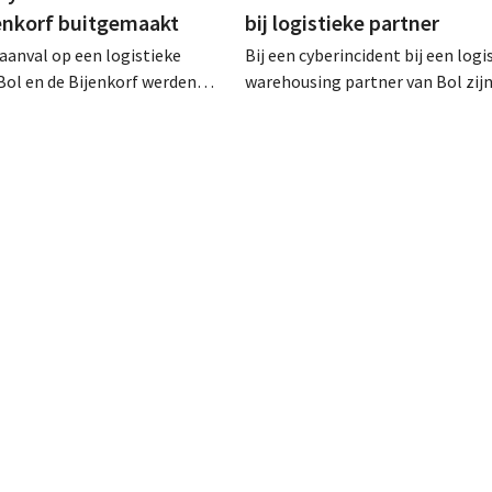
jenkorf buitgemaakt
bij logistieke partner
raanval op een logistieke
Bij een cyberincident bij een logi
Bol en de Bijenkorf werden
warehousing partner van Bol zij
vens buitgemaakt, die
klantgegevens bekeken of buitg
 te koop worden aangeboden
Het gaat om hetzelfde bedrijf al
web. De retailers roepen
waarvoor de Bijenkorf ook al
ert te zijn voor phishing.
waarschuwde.