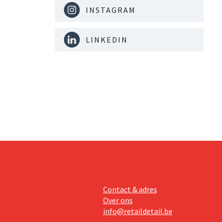
INSTAGRAM
LINKEDIN
Contact & adres
Over ons
info@retaildetail.be