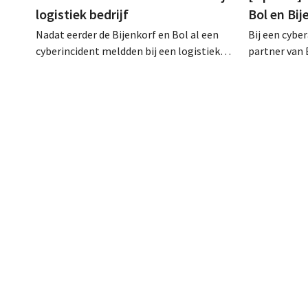
logistiek bedrijf
Bol en Bi
Nadat eerder de Bijenkorf en Bol al een
Bij een cybe
cyberincident meldden bij een logistieke
partner van 
partner, heeft nu ook brillenketen Ace &
klantengege
Tate klanten gewaarschuwd voor een
intussen al
datalek. Financiële gegevens,
op het dark 
gebruikersnamen en wachtwoorden zijn
klanten op al
niet getroffen.