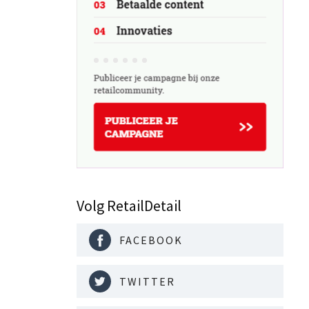
Volg RetailDetail
FACEBOOK
TWITTER