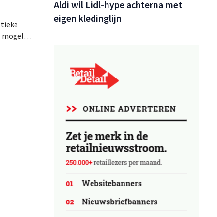
Aldi wil Lidl-hype achterna met
eigen kledinglijn
stieke
n mogelijk
emaakt.
s dat