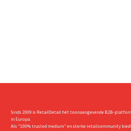
Sinds 2009 is RetailDetail hét toonaangevende B2B-platform
in Europa.
Als "100% trusted medium" en sterke retailcommunity biedt