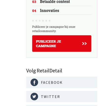
Volg RetailDetail
FACEBOOK
TWITTER