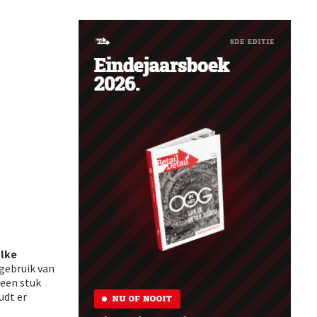
ulke
gebruik van
 een stuk
udt er