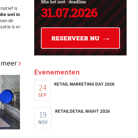
natief is
die wel in
 van de
atie is er
 meer
Evenementen
RETAIL MARKETING DAY 2026
24
SEP
RETAILDETAIL NIGHT 2026
19
NOV