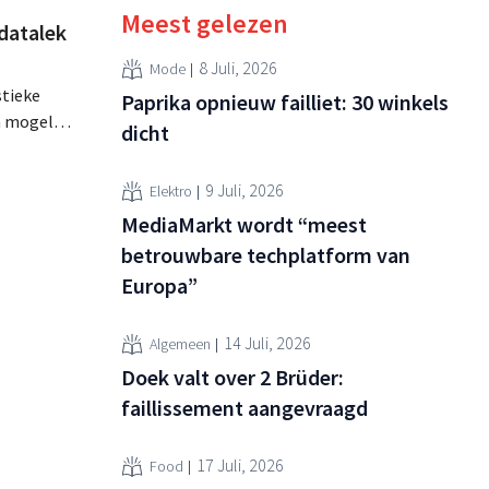
Meest gelezen
datalek
8 Juli, 2026
Mode
stieke
Paprika opnieuw failliet: 30 winkels
n mogelijk
dicht
emaakt.
s dat
9 Juli, 2026
Elektro
MediaMarkt wordt “meest
betrouwbare techplatform van
Europa”
14 Juli, 2026
Algemeen
Doek valt over 2 Brüder:
faillissement aangevraagd
17 Juli, 2026
Food