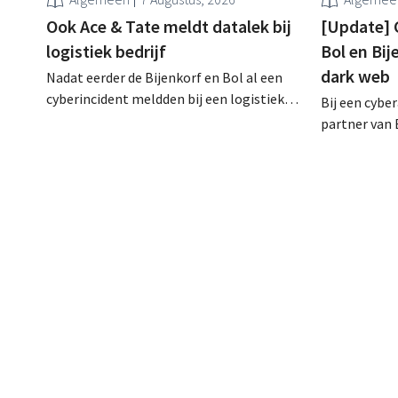
Ook Ace & Tate meldt datalek bij
[Update] 
logistiek bedrijf
Bol en Bij
dark web
Nadat eerder de Bijenkorf en Bol al een
cyberincident meldden bij een logistieke
Bij een cybe
partner, heeft nu ook brillenketen Ace &
partner van 
Tate klanten gewaarschuwd voor een
klantengege
datalek. Financiële gegevens,
intussen al
gebruikersnamen en wachtwoorden zijn
op het dark 
niet getroffen.
klanten op al