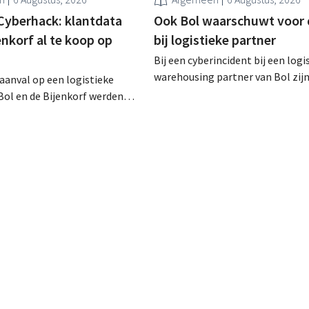
Cyberhack: klantdata
Ook Bol waarschuwt voor 
enkorf al te koop op
bij logistieke partner
Bij een cyberincident bij een logi
warehousing partner van Bol zij
raanval op een logistieke
klantgegevens bekeken of buitg
Bol en de Bijenkorf werden
Het gaat om hetzelfde bedrijf al
vens buitgemaakt, die
waarvoor de Bijenkorf ook al
 te koop worden aangeboden
waarschuwde.
web. De retailers roepen
ert te zijn voor phishing.