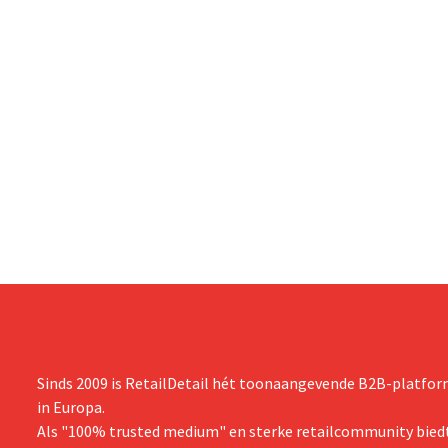
Sinds 2009 is RetailDetail hét toonaangevende B2B-platform
in Europa.
Als "100% trusted medium" en sterke retailcommunity biedt