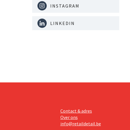
INSTAGRAM
LINKEDIN
Contact & adres
Over ons
info@retaildetail.be