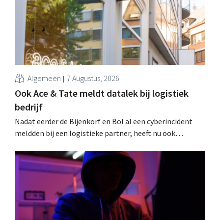
Algemeen
7 Augustus, 2026
Ook Ace & Tate meldt datalek bij logistiek
bedrijf
Nadat eerder de Bijenkorf en Bol al een cyberincident
meldden bij een logistieke partner, heeft nu ook
brillenketen Ace & Tate klanten gewaarschuwd voor een
datalek. Financiële gegevens, gebruikersnamen en
wachtwoorden zijn niet getroffen.