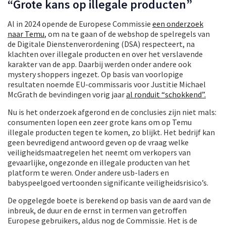
“Grote kans op illegale producten”
Al in 2024 opende de Europese Commissie
een onderzoek
naar Temu
, om na te gaan of de webshop de spelregels van
de Digitale Dienstenverordening (DSA) respecteert, na
klachten over illegale producten en over het verslavende
karakter van de app. Daarbij werden onder andere ook
mystery shoppers ingezet. Op basis van voorlopige
resultaten noemde EU-commissaris voor Justitie Michael
McGrath de bevindingen vorig jaar
al ronduit “schokkend”.
Nu is het onderzoek afgerond en de conclusies zijn niet mals:
consumenten lopen een zeer grote kans om op Temu
illegale producten tegen te komen, zo blijkt. Het bedrijf kan
geen bevredigend antwoord geven op de vraag welke
veiligheidsmaatregelen het neemt om verkopers van
gevaarlijke, ongezonde en illegale producten van het
platform te weren. Onder andere usb-laders en
babyspeelgoed vertoonden significante veiligheidsrisico’s.
De opgelegde boete is berekend op basis van de aard van de
inbreuk, de duur en de ernst in termen van getroffen
Europese gebruikers, aldus nog de Commissie. Het is de