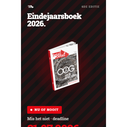
ook een prijsvechter een heuse merkcommunity kan
uitbouwen.