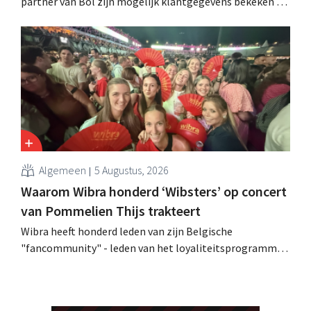
partner van Bol zijn mogelijk klantgegevens bekeken of
buitgemaakt. Het gaat om hetzelfde bedrijf als dat
waarvoor de Bijenkorf ook al waarschuwde.
Algemeen
5 Augustus, 2026
Waarom Wibra honderd ‘Wibsters’ op concert
van Pommelien Thijs trakteert
Wibra heeft honderd leden van zijn Belgische
"fancommunity" - leden van het loyaliteitsprogramma -
uitgenodigd voor een concert van Pommelien Thijs op
de Lokerse Feesten. Met de actie wilde de discountketen
haar trouwste klanten bedanken en tegelijk tonen dat