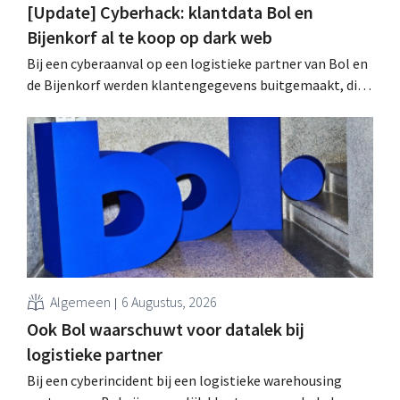
[Update] Cyberhack: klantdata Bol en
Bijenkorf al te koop op dark web
Bij een cyberaanval op een logistieke partner van Bol en
de Bijenkorf werden klantengegevens buitgemaakt, die
intussen al te koop worden aangeboden op het dark web.
De retailers roepen klanten op alert te zijn voor
phishing.
Algemeen
6 Augustus, 2026
Ook Bol waarschuwt voor datalek bij
logistieke partner
Bij een cyberincident bij een logistieke warehousing