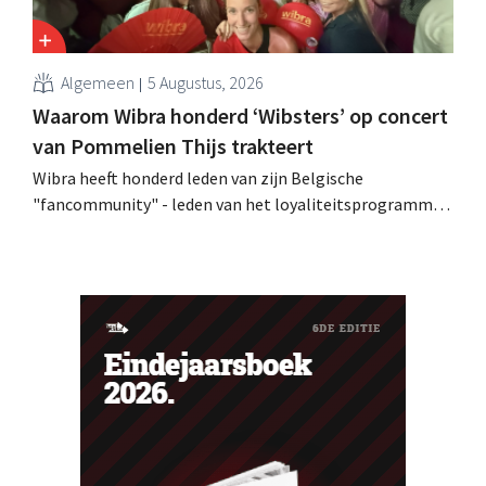
Algemeen
5 Augustus, 2026
Waarom Wibra honderd ‘Wibsters’ op concert
van Pommelien Thijs trakteert
Wibra heeft honderd leden van zijn Belgische
"fancommunity" - leden van het loyaliteitsprogramma -
uitgenodigd voor een concert van Pommelien Thijs op
de Lokerse Feesten. Met de actie wilde de discountketen
haar trouwste klanten bedanken en tegelijk tonen dat
ook een prijsvechter een heuse merkcommunity kan
uitbouwen.