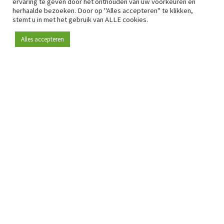
ervaring te geven door het onthouden van uw voorkeuren en
herhaalde bezoeken. Door op "Alles accepteren" te klikken,
stemt u in met het gebruik van ALLE cookies.
Alles accepteren
Sinds 2009 is RetailDetail hét toonaangevende B2B-
platform voor retail in Europa.
Als "100% trusted medium" en sterke retailcommunity biedt
RetailDetail professionals dagelijks betrouwbaar nieuws,
scherpe inzichten en relevante analyses uit de sector.
Daarnaast brengt RetailDetail de markt samen via
inspirerende events en exclusieve retailtours, waar
kennisdeling, netwerking en innovatie centraal staan.