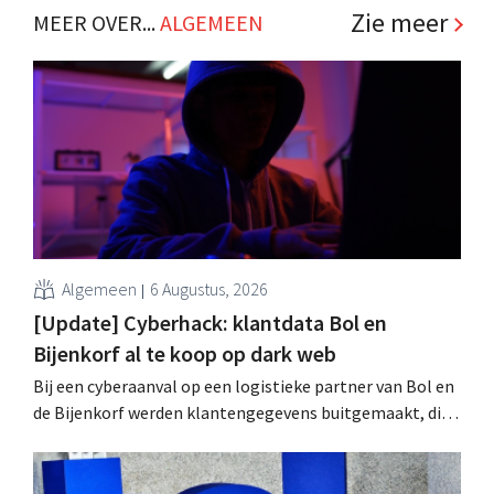
Zie meer
MEER OVER...
ALGEMEEN
Algemeen
6 Augustus, 2026
[Update] Cyberhack: klantdata Bol en
Bijenkorf al te koop op dark web
Bij een cyberaanval op een logistieke partner van Bol en
de Bijenkorf werden klantengegevens buitgemaakt, die
intussen al te koop worden aangeboden op het dark web.
De retailers roepen klanten op alert te zijn voor
phishing.