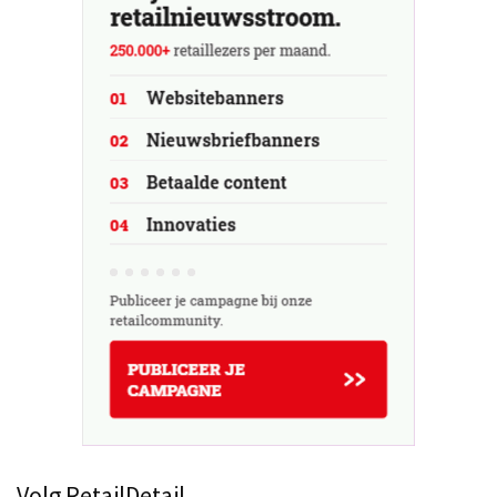
Volg RetailDetail