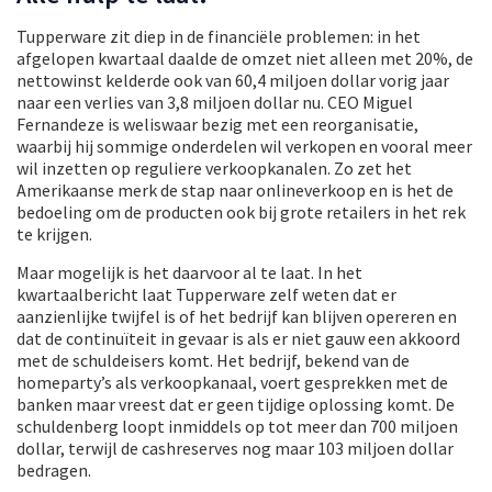
Tupperware zit diep in de financiële problemen: in het
afgelopen kwartaal daalde de omzet niet alleen met 20%, de
nettowinst kelderde ook van 60,4 miljoen dollar vorig jaar
naar een verlies van 3,8 miljoen dollar nu. CEO Miguel
Fernandeze is weliswaar bezig met een reorganisatie,
waarbij hij sommige onderdelen wil verkopen en vooral meer
wil inzetten op reguliere verkoopkanalen. Zo zet het
Amerikaanse merk de stap naar onlineverkoop en is het de
bedoeling om de producten ook bij grote retailers in het rek
te krijgen.
Maar mogelijk is het daarvoor al te laat. In het
kwartaalbericht laat Tupperware zelf weten dat er
aanzienlijke twijfel is of het bedrijf kan blijven opereren en
dat de continuïteit in gevaar is als er niet gauw een akkoord
met de schuldeisers komt. Het bedrijf, bekend van de
homeparty’s als verkoopkanaal, voert gesprekken met de
banken maar vreest dat er geen tijdige oplossing komt. De
schuldenberg loopt inmiddels op tot meer dan 700 miljoen
dollar, terwijl de cashreserves nog maar 103 miljoen dollar
bedragen.