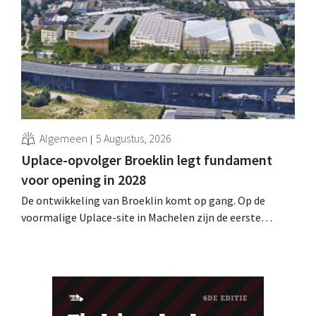
de Lokerse Feesten. Met de actie wilde de discountketen
haar trouwste klanten bedanken en tegelijk tonen dat
ook een prijsvechter een heuse merkcommunity kan
uitbouwen.
Algemeen
5 Augustus, 2026
Uplace-opvolger Broeklin legt fundament
voor opening in 2028
De ontwikkeling van Broeklin komt op gang. Op de
voormalige Uplace-site in Machelen zijn de eerste
grondwerken begonnen. Later dit jaar moet ook de
eigenlijke bouw starten, met een geplande opening in
2028.