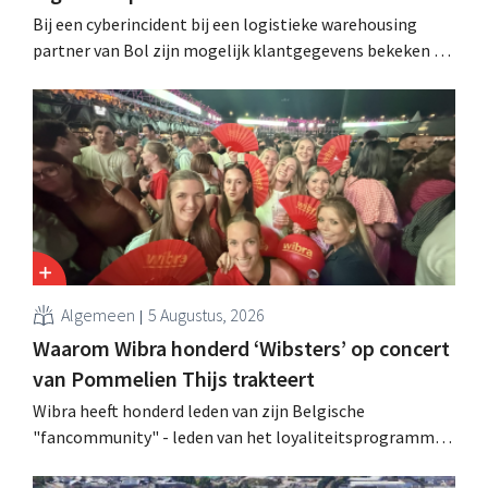
Bij een cyberincident bij een logistieke warehousing
partner van Bol zijn mogelijk klantgegevens bekeken of
buitgemaakt. Het gaat om hetzelfde bedrijf als dat
waarvoor de Bijenkorf ook al waarschuwde.
Algemeen
5 Augustus, 2026
Waarom Wibra honderd ‘Wibsters’ op concert
van Pommelien Thijs trakteert
Wibra heeft honderd leden van zijn Belgische
"fancommunity" - leden van het loyaliteitsprogramma -
uitgenodigd voor een concert van Pommelien Thijs op