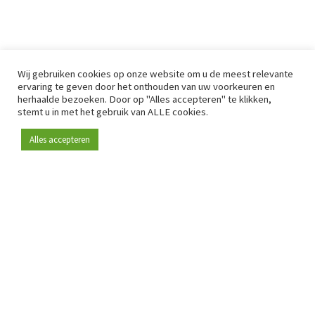
Wij gebruiken cookies op onze website om u de meest relevante
ervaring te geven door het onthouden van uw voorkeuren en
herhaalde bezoeken. Door op "Alles accepteren" te klikken,
stemt u in met het gebruik van ALLE cookies.
Alles accepteren
Sinds 2009 is RetailDetail hét toonaangevende B2B-
platform voor retail in Europa.
Als "100% trusted medium" en sterke retailcommunity biedt