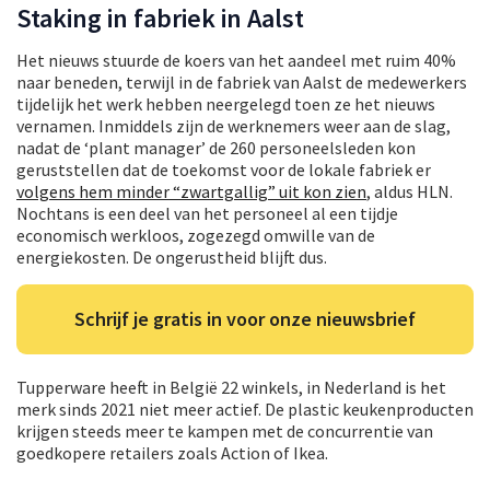
Staking in fabriek in Aalst
Het nieuws stuurde de koers van het aandeel met ruim 40%
naar beneden, terwijl in de fabriek van Aalst de medewerkers
tijdelijk het werk hebben neergelegd toen ze het nieuws
vernamen. Inmiddels zijn de werknemers weer aan de slag,
nadat de ‘plant manager’ de 260 personeelsleden kon
geruststellen dat de toekomst voor de lokale fabriek er
volgens hem minder “zwartgallig” uit kon zien
, aldus HLN.
Nochtans is een deel van het personeel al een tijdje
economisch werkloos, zogezegd omwille van de
energiekosten. De ongerustheid blijft dus.
Schrijf je gratis in voor onze nieuwsbrief
Tupperware heeft in België 22 winkels, in Nederland is het
merk sinds 2021 niet meer actief. De plastic keukenproducten
krijgen steeds meer te kampen met de concurrentie van
goedkopere retailers zoals Action of Ikea.