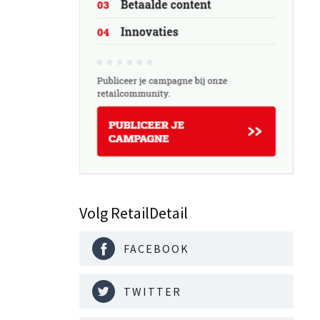
Volg RetailDetail
FACEBOOK
TWITTER