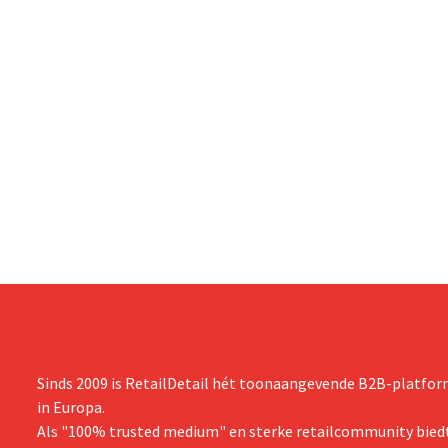
Sinds 2009 is RetailDetail hét toonaangevende B2B-platform
in Europa.
Als "100% trusted medium" en sterke retailcommunity biedt