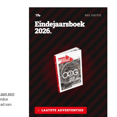
 aan een
andse
aad van