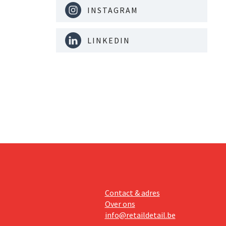
INSTAGRAM
LINKEDIN
Contact & adres
Over ons
info@retaildetail.be