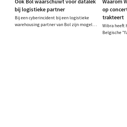
Ook Bol waarschuwt voor datalek
Waarom Wi
bij logistieke partner
op concer
trakteert
Bij een cyberincident bij een logistieke
warehousing partner van Bol zijn mogelijk
Wibra heeft 
klantgegevens bekeken of buitgemaakt.
Belgische "
Het gaat om hetzelfde bedrijf als dat
loyaliteits
waarvoor de Bijenkorf ook al
een concert
waarschuwde.
Lokerse Fees
discountket
bedanken en 
prijsvechte
kan uitbouw