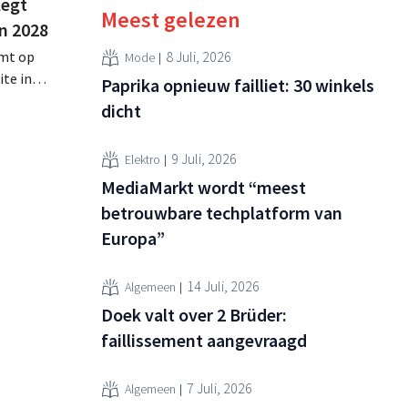
legt
Meest gelezen
n 2028
omt op
8 Juli, 2026
Mode
te in
Paprika opnieuw failliet: 30 winkels
rken
dicht
k de
n
9 Juli, 2026
Elektro
MediaMarkt wordt “meest
betrouwbare techplatform van
Europa”
14 Juli, 2026
Algemeen
Doek valt over 2 Brüder:
faillissement aangevraagd
7 Juli, 2026
Algemeen