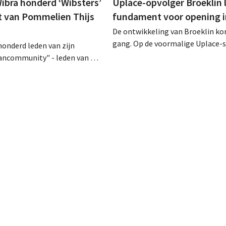
bra honderd ‘Wibsters’
Uplace-opvolger Broeklin 
t van Pommelien Thijs
fundament voor opening i
De ontwikkeling van Broeklin k
gang. Op de voormalige Uplace-si
honderd leden van zijn
Machelen zijn de eerste grondwe
fancommunity" - leden van het
begonnen. Later dit jaar moet oo
programma - uitgenodigd voor
eigenlijke bouw starten, met ee
 van Pommelien Thijs op de
geplande opening in 2028.
ten. Met de actie wilde de
en haar trouwste klanten
tegelijk tonen dat ook een
r een heuse merkcommunity
en.