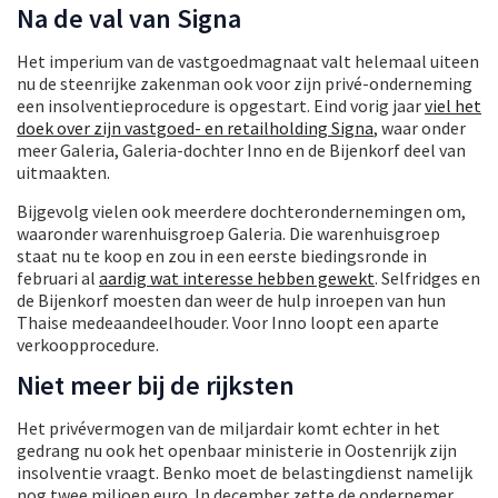
Na de val van Signa
Het imperium van de vastgoedmagnaat valt helemaal uiteen
nu de steenrijke zakenman ook voor zijn privé-onderneming
een insolventieprocedure is opgestart. Eind vorig jaar
viel het
doek over zijn vastgoed- en retailholding Signa
, waar onder
meer Galeria, Galeria-dochter Inno en de Bijenkorf deel van
uitmaakten.
Bijgevolg vielen ook meerdere dochterondernemingen om,
waaronder warenhuisgroep Galeria. Die warenhuisgroep
staat nu te koop en zou in een eerste biedingsronde in
februari al
aardig wat interesse hebben gewekt
. Selfridges en
de Bijenkorf moesten dan weer de hulp inroepen van hun
Thaise medeaandeelhouder. Voor Inno loopt een aparte
verkoopprocedure.
Niet meer bij de rijksten
Het privévermogen van de miljardair komt echter in het
gedrang nu ook het openbaar ministerie in Oostenrijk zijn
insolventie vraagt. Benko moet de belastingdienst namelijk
nog twee miljoen euro. In december zette de ondernemer