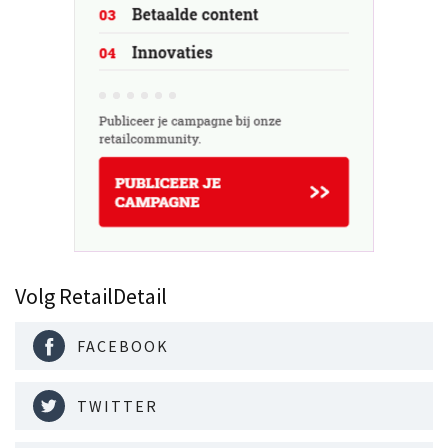
Volg RetailDetail
FACEBOOK
TWITTER