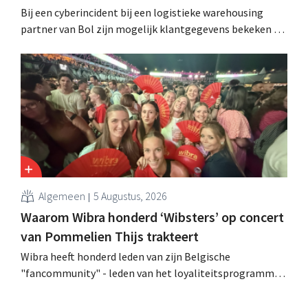
Bij een cyberincident bij een logistieke warehousing
partner van Bol zijn mogelijk klantgegevens bekeken of
buitgemaakt. Het gaat om hetzelfde bedrijf als dat
waarvoor de Bijenkorf ook al waarschuwde.
Algemeen
5 Augustus, 2026
Waarom Wibra honderd ‘Wibsters’ op concert
van Pommelien Thijs trakteert
Wibra heeft honderd leden van zijn Belgische
"fancommunity" - leden van het loyaliteitsprogramma -
uitgenodigd voor een concert van Pommelien Thijs op
de Lokerse Feesten. Met de actie wilde de discountketen