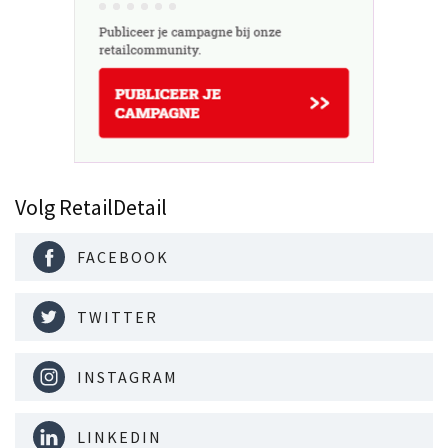
Volg RetailDetail
FACEBOOK
TWITTER
INSTAGRAM
LINKEDIN