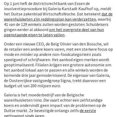
Op 1 juni heft de districtsrechtbank van Essen de
insolventieprocedure bij Galeria Karstadt Kaufhof op, meldt
het Duitse zakenblad WirtschaftsWoche. Dat betekent
dat de
warenhuisketen zijn reddingsplan kan verderzetten
, waarbij
41 van de 129 winkels zullen worden gesloten. Schuldeisers
gingen eerder al akkoord
om het overgrote deel van hun
openstaande eisen te laten vallen
.
Onder een nieuwe CEO, de Belg Olivier van den Bossche, wil
de retailer een andere koers varen, met een sterkere focus op
mode en minder op andere non-foodcategorieën zoals
speelgoed of schrijfwaren. Het aanbod eigen merken wordt
geoptimaliseerd. Filialen krijgen een grotere autonomie om
het aanbod lokaal aan te passen en alle winkels worden de
komende drie jaar gemoderniseerd. De eigenaar van Galeria,
de Oostenrijkse vastgoedgroep Signa, trekt daarvoor een
budget uit van 200 miljoen euro.
Galeria is het moederbedrijf van de Belgische
warenhuisketen Inno. Die vaart echter een zelfstandige
koers en ondervindt geen impact van de problemen op de
Duitse markt. Ze bevestigde onlangs zelfs
de eerste
nettowinst sinds jaren
.