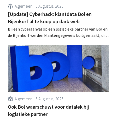
Algemeen
6 Augustus, 2026
[Update] Cyberhack: klantdata Bol en
Bijenkorf al te koop op dark web
Bij een cyberaanval op een logistieke partner van Bol en
de Bijenkorf werden klantengegevens buitgemaakt, die
intussen al te koop worden aangeboden op het dark web.
De retailers roepen klanten op alert te zijn voor
phishing.
Algemeen
6 Augustus, 2026
Ook Bol waarschuwt voor datalek bij
logistieke partner