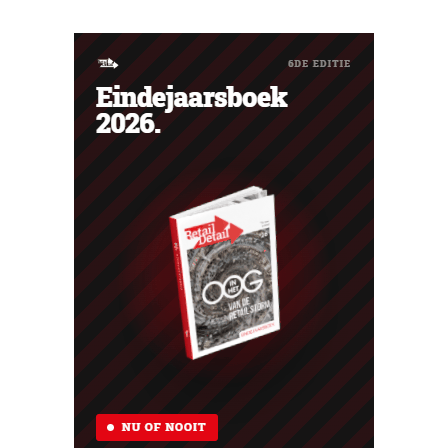
haar trouwste klanten bedanken en tegelijk tonen dat
ook een prijsvechter een heuse merkcommunity kan
uitbouwen.