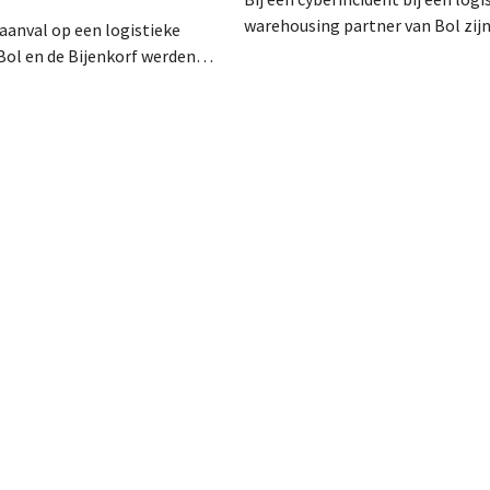
warehousing partner van Bol zij
raanval op een logistieke
klantgegevens bekeken of buitg
Bol en de Bijenkorf werden
Het gaat om hetzelfde bedrijf al
vens buitgemaakt, die
waarvoor de Bijenkorf ook al
 te koop worden aangeboden
waarschuwde.
web. De retailers roepen
ert te zijn voor phishing.