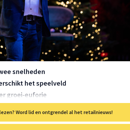
twee snelheden
rschikt het speelveld
r groei-euforie
lezen? Word lid en ontgrendel al het retailnieuws!