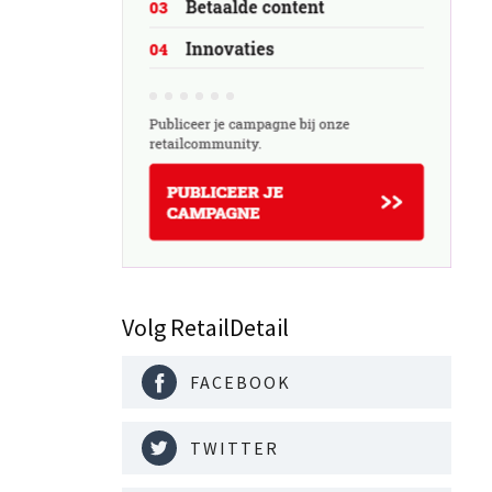
Volg RetailDetail
FACEBOOK
TWITTER