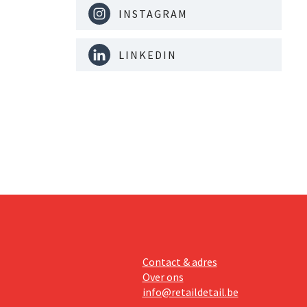
INSTAGRAM
LINKEDIN
Contact & adres
Over ons
info@retaildetail.be