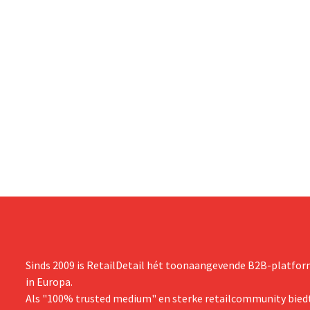
Sinds 2009 is RetailDetail hét toonaangevende B2B-platform
in Europa.
Als "100% trusted medium" en sterke retailcommunity biedt