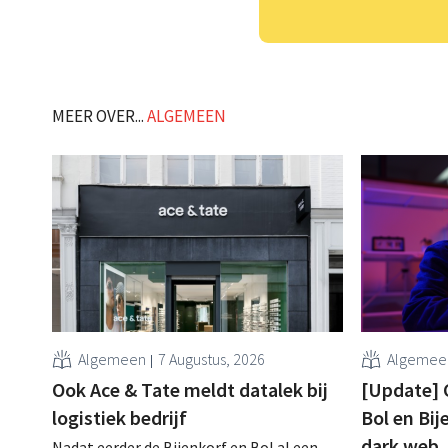
MEER OVER...
ALGEMEEN
Algemeen
7 Augustus, 2026
Algemee
Ook Ace & Tate meldt datalek bij
[Update] 
logistiek bedrijf
Bol en Bij
dark web
Nadat eerder de Bijenkorf en Bol al een