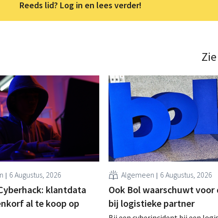
Reeds lid? Log in en lees verder!
Zie
n
6 Augustus, 2026
Algemeen
6 Augustus, 2026
Cyberhack: klantdata
Ook Bol waarschuwt voor 
enkorf al te koop op
bij logistieke partner
Bij een cyberincident bij een logi