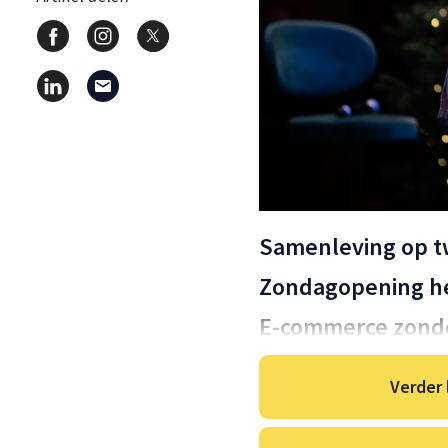
Samenleving op 
Zondagopening he
E-commerce zonde
Verder 