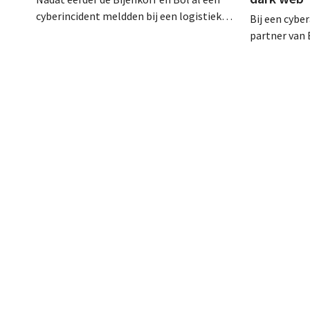
cyberincident meldden bij een logistieke
Bij een cybe
partner, heeft nu ook brillenketen Ace &
partner van 
Tate klanten gewaarschuwd voor een
klantengege
datalek. Financiële gegevens,
intussen al
gebruikersnamen en wachtwoorden zijn
op het dark 
niet getroffen.
klanten op al