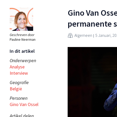
Gino Van Ossel
permanente s
Geschreven door
Algemeen
5 Januari, 2
Pauline Neerman
In dit artikel
Onderwerpen
Analyse
Interview
Geografie
België
Personen
Gino Van Ossel
Artikel delen