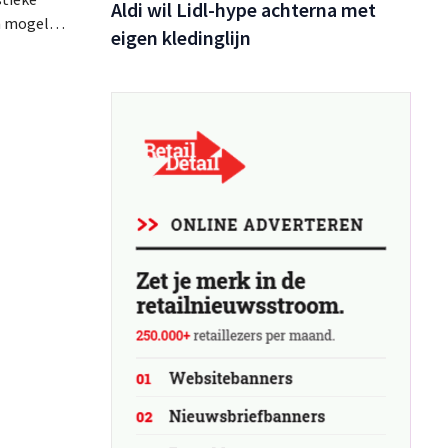
Aldi wil Lidl-hype achterna met
n mogelijk
eigen kledinglijn
emaakt.
s dat