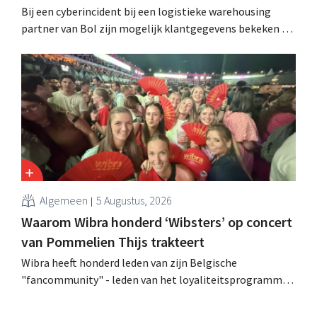
Bij een cyberincident bij een logistieke warehousing
partner van Bol zijn mogelijk klantgegevens bekeken of
buitgemaakt. Het gaat om hetzelfde bedrijf als dat
waarvoor de Bijenkorf ook al waarschuwde.
Algemeen
5 Augustus, 2026
Waarom Wibra honderd ‘Wibsters’ op concert
van Pommelien Thijs trakteert
Wibra heeft honderd leden van zijn Belgische
"fancommunity" - leden van het loyaliteitsprogramma -
uitgenodigd voor een concert van Pommelien Thijs op
de Lokerse Feesten. Met de actie wilde de discountketen