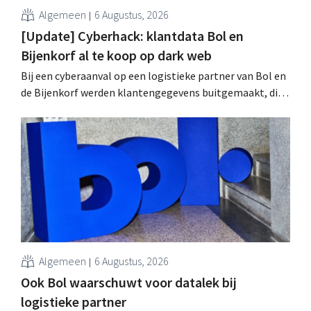
Algemeen
6 Augustus, 2026
[Update] Cyberhack: klantdata Bol en
Bijenkorf al te koop op dark web
Bij een cyberaanval op een logistieke partner van Bol en
de Bijenkorf werden klantengegevens buitgemaakt, die
intussen al te koop worden aangeboden op het dark web.
De retailers roepen klanten op alert te zijn voor
phishing.
Algemeen
6 Augustus, 2026
Ook Bol waarschuwt voor datalek bij
logistieke partner