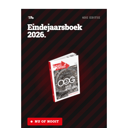
haar trouwste klanten bedanken en tegelijk tonen dat
ook een prijsvechter een heuse merkcommunity kan
uitbouwen.