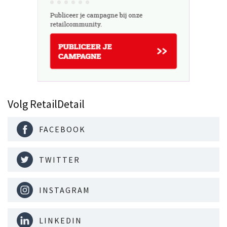
Volg RetailDetail
FACEBOOK
TWITTER
INSTAGRAM
LINKEDIN