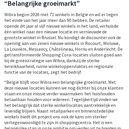
“Belangrijke groeimarkt”
Wibra begon 2026 met 71 winkels in België en wil er tegen
het einde van het jaar meer dan 90 hebben. De retailer
opende dit jaar al vijf nieuwe winkels in het land, verhuisde
één winkel naar een nieuwe locatie en vernieuwde de
grootste winkel in Brussel. Nu kondigt de discounter ook de
opening aan van zeven nieuwe winkels in Rocourt, Woluwe,
La Louvière, Messancy, Châtelineau, Hornu en Anderlecht. De
getransformeerde Shopping Cora-locaties sluiten goed aan
bij de groeistrategie van Wibra, dankzij de sterke
bereikbaarheid, ruime winkeloppervlaktes en regionale
functie van de locaties, zegt het bedrijf.
“België blijft voor Wibra een belangrijke groeimarkt. Met
deze nieuwe locaties kunnen we nog dichter bij onze klanten
staan en onze missie verder waarmaken: het huishouden
betaalbaar houden voor iedereen. Tegelijkertijd vinden we
het belangrijk dat sterke winkellocaties aantrekkelijk en
levendig blijven. Naast retailparken en binnenstedelijke
winkels biedt dit project ons ook de kans om sterker
vertegenwoordigd te zijn in shoppingcentra. Het is een
belangrijke stap in onze ambitie om verder uit te breiden in