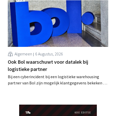
De retailers roepen klanten op alert te zijn voor
phishing.
Algemeen
6 Augustus, 2026
Ook Bol waarschuwt voor datalek bij
logistieke partner
Bij een cyberincident bij een logistieke warehousing
partner van Bol zijn mogelijk klantgegevens bekeken of
buitgemaakt. Het gaat om hetzelfde bedrijf als dat
waarvoor de Bijenkorf ook al waarschuwde.