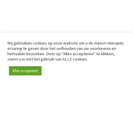
Wij gebruiken cookies op onze website om u de meest relevante
ervaring te geven door het onthouden van uw voorkeuren en
herhaalde bezoeken. Door op "Alles accepteren" te klikken,
stemt u in met het gebruik van ALLE cookies.
Alles accepteren
Sinds 2009 is RetailDetail hét toonaangevende B2B-
platform voor retail in Europa.