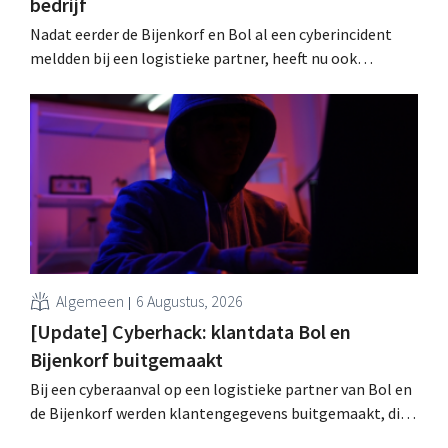
bedrijf
Nadat eerder de Bijenkorf en Bol al een cyberincident
meldden bij een logistieke partner, heeft nu ook
brillenketen Ace & Tate klanten gewaarschuwd voor een
datalek. Financiële gegevens, gebruikersnamen en
wachtwoorden zijn niet getroffen.
Algemeen
6 Augustus, 2026
[Update] Cyberhack: klantdata Bol en
Bijenkorf buitgemaakt
Bij een cyberaanval op een logistieke partner van Bol en
de Bijenkorf werden klantengegevens buitgemaakt, die
intussen al te koop worden aangeboden op het dark web.