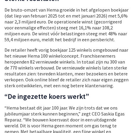
De bruto-omzet van Hema groeide in het afgelopen boekjaar
(dat liep van februari 2025 tot en met januari 2026) met 5,6%
naar 2,3 miljard euro. De operationele winst (gecorrigeerd
voor eenmalige effecten) steeg met 16,1% naar 108,2
miljoen euro. De winst vóór belastingen steeg met 48% naar
59,4 miljoen euro, meldt het bedrijf in een persbericht.
De retailer heeft vorig boekjaar 125 winkels omgebouwd naar
het nieuwe Hema 100 winkelconcept. Franchisenemers
heropenden 82 vernieuwde winkels. In totaal zijn nu 300 van
de 770 winkels verbouwd. De vernieuwde winkels laten sterke
resultaten zien: tevreden klanten, meer bezoekers en betere
verkopen. Ook online bleef de retailer zich naar eigen zeggen
sterk ontwikkelen, met een nog betere klantervaring.
“De ingezette koers werkt”
“Hema bestaat dit jaar 100 jaar. We zijn trots dat we ons
jubileumjaar sterk kunnen beginnen,” zegt CEO Saskia Egas
Reparaz. “We bouwen koersvast door in een uitdagende
wereld. Dit is voor Hema geen moment om gas terug te
nemen. Met betaalbare kwaliteit, een fijne winkel en