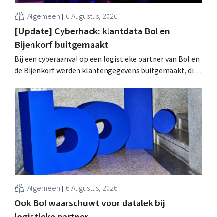
Algemeen
6 Augustus, 2026
[Update] Cyberhack: klantdata Bol en
Bijenkorf buitgemaakt
Bij een cyberaanval op een logistieke partner van Bol en
de Bijenkorf werden klantengegevens buitgemaakt, die
intussen al te koop worden aangeboden op het dark web.
De retailers roepen klanten op alert te zijn voor
phishing.
Algemeen
6 Augustus, 2026
Ook Bol waarschuwt voor datalek bij
logistieke partner