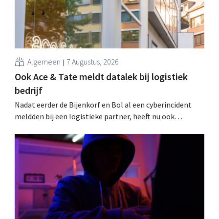
Algemeen
7 Augustus, 2026
Ook Ace & Tate meldt datalek bij logistiek
bedrijf
Nadat eerder de Bijenkorf en Bol al een cyberincident
meldden bij een logistieke partner, heeft nu ook
brillenketen Ace & Tate klanten gewaarschuwd voor een
datalek. Financiële gegevens, gebruikersnamen en
wachtwoorden zijn niet getroffen.