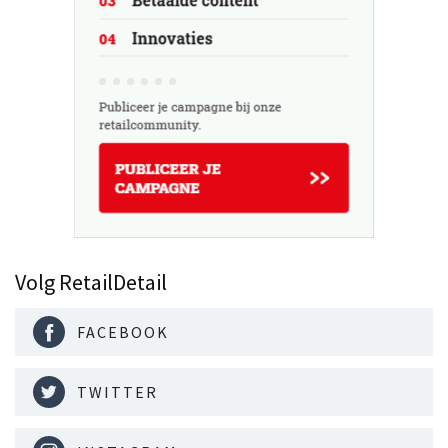
Volg RetailDetail
FACEBOOK
TWITTER