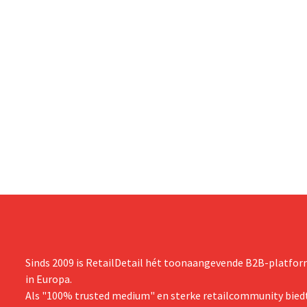
Sinds 2009 is RetailDetail hét toonaangevende B2B-platform
in Europa.
Als "100% trusted medium" en sterke retailcommunity biedt