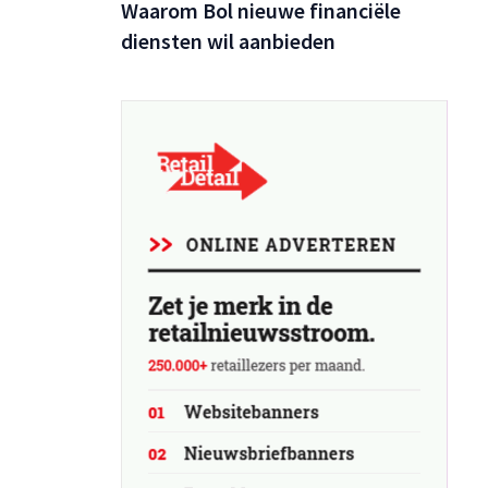
 moeten
Waarom Bol nieuwe financiële
it veel
diensten wil aanbieden
De
euwe
nationale
lobal...