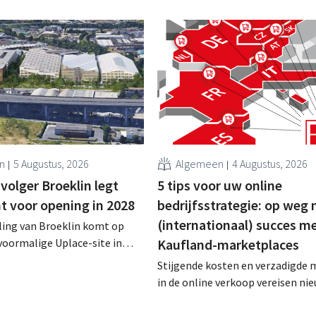
n
5 Augustus, 2026
Algemeen
4 Augustus, 2026
volger Broeklin legt
5 tips voor uw online
 voor opening in 2028
bedrijfsstrategie: op weg 
(internationaal) succes m
ling van Broeklin komt op
voormalige Uplace-site in
Kaufland-marketplaces
jn de eerste grondwerken
Stijgende kosten en verzadigde 
ter dit jaar moet ook de
in de online verkoop vereisen ni
ouw starten, met een
strategieën. Voor Nederlandse v
ning in 2028.