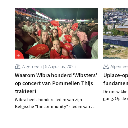
Algemeen
5 Augustus, 2026
Algemee
Waarom Wibra honderd ‘Wibsters’
Uplace-op
op concert van Pommelien Thijs
fundament
trakteert
De ontwikke
gang. Op de 
Wibra heeft honderd leden van zijn
Machelen zi
Belgische "fancommunity" - leden van het
begonnen. La
loyaliteitsprogramma - uitgenodigd voor
eigenlijke b
een concert van Pommelien Thijs op de
geplande ope
Lokerse Feesten. Met de actie wilde de