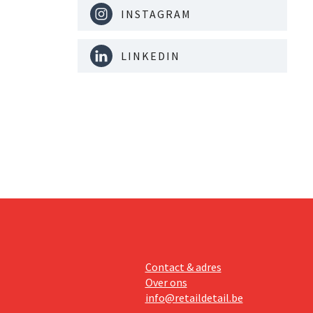
INSTAGRAM
LINKEDIN
Contact & adres
Over ons
info@retaildetail.be