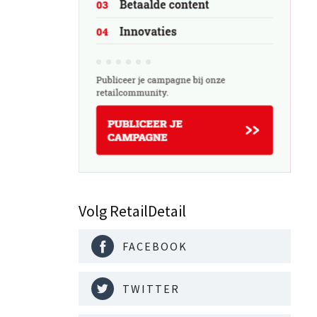
Volg RetailDetail
FACEBOOK
TWITTER