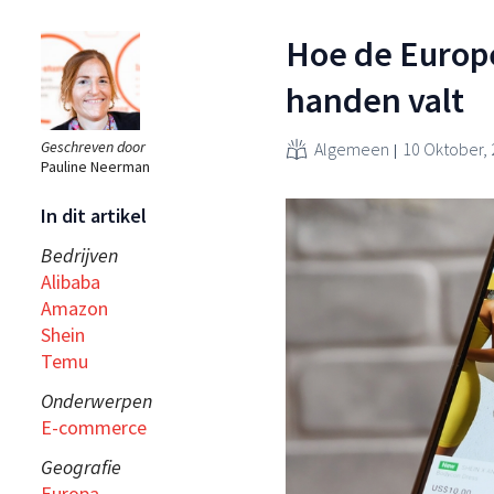
Hoe de Europ
handen valt
Geschreven door
Algemeen
10 Oktober,
Pauline Neerman
In dit artikel
Bedrijven
Alibaba
Amazon
Shein
Temu
Onderwerpen
E-commerce
Geografie
Europa