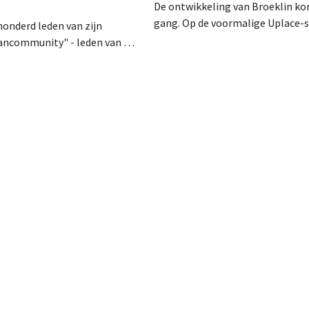
De ontwikkeling van Broeklin k
gang. Op de voormalige Uplace-si
honderd leden van zijn
Machelen zijn de eerste grondwe
fancommunity" - leden van het
begonnen. Later dit jaar moet oo
programma - uitgenodigd voor
eigenlijke bouw starten, met ee
 van Pommelien Thijs op de
geplande opening in 2028.
ten. Met de actie wilde de
en haar trouwste klanten
tegelijk tonen dat ook een
r een heuse merkcommunity
en.