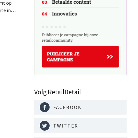
omt op
te in
rken
k de
n
Volg RetailDetail
FACEBOOK
TWITTER