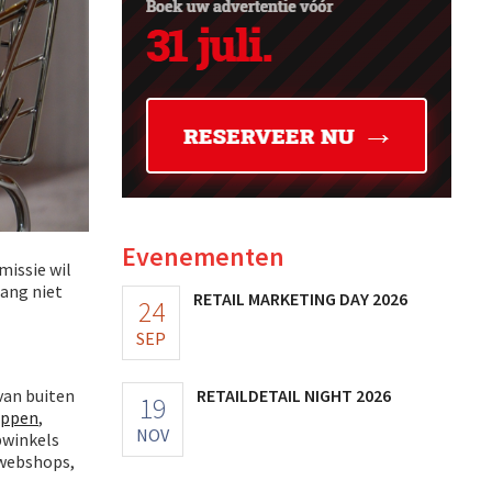
Evenementen
missie wil
lang niet
RETAIL MARKETING DAY 2026
24
SEP
van buiten
RETAILDETAIL NIGHT 2026
19
appen
,
NOV
bwinkels
 webshops,