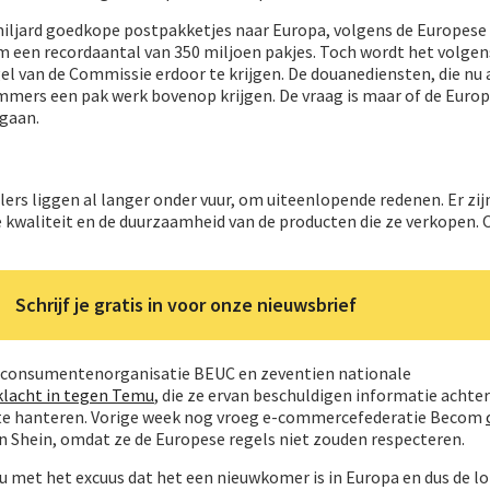
miljard goedkope postpakketjes naar Europa, volgens de Europes
 om een recordaantal van 350 miljoen pakjes. Toch wordt het volgen
l van de Commissie erdoor te krijgen. De douanediensten, die nu 
immers een pak werk bovenop krijgen. De vraag is maar of de Euro
gaan.
rs liggen al langer onder vuur, om uiteenlopende redenen. Er zij
de kwaliteit en de duurzaamheid van de producten die ze verkopen
Schrijf je gratis in voor onze nieuwsbrief
e consumentenorganisatie BEUC en zeventien nationale
klacht in tegen Temu
, die ze ervan beschuldigen informatie achte
te hanteren. Vorige week nog vroeg e-commercefederatie Becom
 Shein, omdat ze de Europese regels niet zouden respecteren.
 met het excuus dat het een nieuwkomer is in Europa en dus de lo