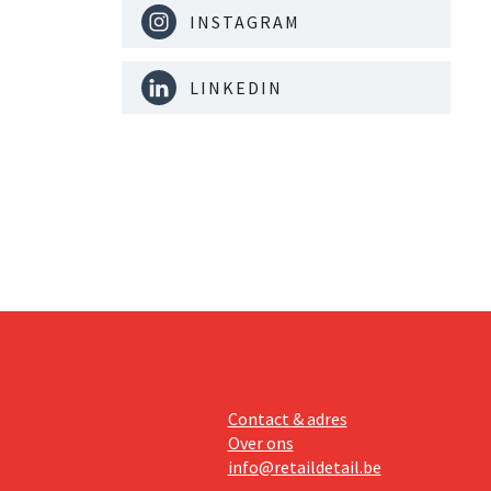
INSTAGRAM
LINKEDIN
Contact & adres
Over ons
info@retaildetail.be