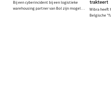
trakteert
Bij een cyberincident bij een logistieke
warehousing partner van Bol zijn mogelijk
Wibra heeft 
klantgegevens bekeken of buitgemaakt.
Belgische "
Het gaat om hetzelfde bedrijf als dat
loyaliteits
waarvoor de Bijenkorf ook al
een concert
waarschuwde.
Lokerse Fees
discountket
bedanken en 
prijsvechte
kan uitbouw