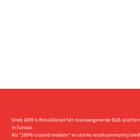
Sinds 2009 is RetailDetail hét toonaangevende B2B-platform
in Europa.
Als "100% trusted medium" en sterke retailcommunity biedt