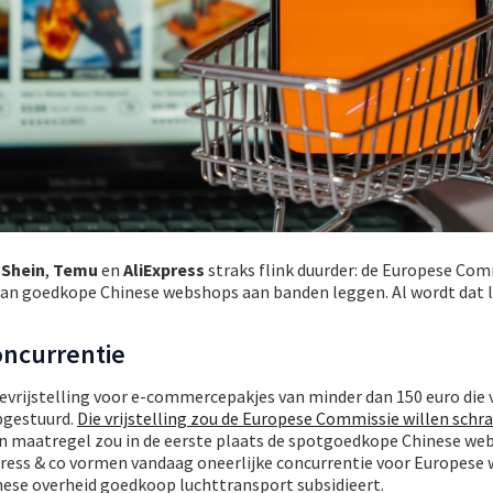
n
Shein
,
Temu
en
AliExpress
straks flink duurder: de Europese Com
 van goedkope Chinese webshops aan banden leggen. Al wordt dat 
oncurrentie
evrijstelling voor e-commercepakjes van minder dan 150 euro die 
pgestuurd.
Die vrijstelling zou de Europese Commissie willen schr
o’n maatregel zou in de eerste plaats de spotgoedkope Chinese we
xpress & co vormen vandaag oneerlijke concurrentie voor Europese
ese overheid goedkoop luchttransport subsidieert.