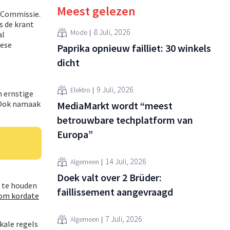
Meest gelezen
e Commissie.
s de krant
8 Juli, 2026
Mode
al
pese
Paprika opnieuw failliet: 30 winkels
dicht
9 Juli, 2026
Elektro
n ernstige
. Ook namaak
MediaMarkt wordt “meest
betrouwbare techplatform van
Europa”
14 Juli, 2026
Algemeen
Doek valt over 2 Brüder:
r te houden
faillissement aangevraagd
om kordate
7 Juli, 2026
Algemeen
kale regels