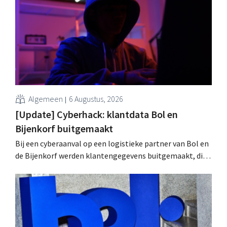
wachtwoorden zijn niet getroffen.
Algemeen
6 Augustus, 2026
[Update] Cyberhack: klantdata Bol en
Bijenkorf buitgemaakt
Bij een cyberaanval op een logistieke partner van Bol en
de Bijenkorf werden klantengegevens buitgemaakt, die
intussen al te koop worden aangeboden op het dark web.
De retailers roepen klanten op alert te zijn voor
phishing.