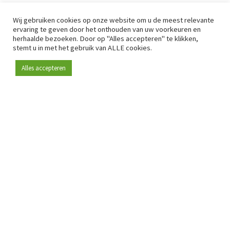
Wij gebruiken cookies op onze website om u de meest relevante
ervaring te geven door het onthouden van uw voorkeuren en
herhaalde bezoeken. Door op "Alles accepteren" te klikken,
stemt u in met het gebruik van ALLE cookies.
Alles accepteren
Sinds 2009 is RetailDetail hét toonaangevende B2B-
platform voor retail in Europa.
Als "100% trusted medium" en sterke retailcommunity biedt
RetailDetail professionals dagelijks betrouwbaar nieuws,
scherpe inzichten en relevante analyses uit de sector.
Daarnaast brengt RetailDetail de markt samen via