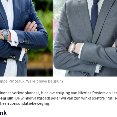
lippe Pinteaux, Wereldhave Belgium
ominante verkoopkanaal, is de overtuiging van Nicolas Rosiers en J
Belgium
. De winkelvastgoedspeler wil van zijn winkelcentra “full s
t een consolidatiebeweging.
enk