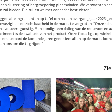
r een clustering of hergroepering plaatsvinden. We verwachten da
n zal bieden. Die zullen we met aandacht bestuderen.”
ggen alle ingrediënten op tafel om na een overgangsjaar 2023 ge
wezigheid en zichtbaarheid in de markt te vergroten: “Onze schu
 evolueert gunstig. Men kondigt een daling van de rentevoeten a
imeert is de kwaliteit van het product. Onze focus ligt op winke
en er uiteraard de komende jaren geen tientallen op de markt kom
an ons om die te grijpen.”
Zie