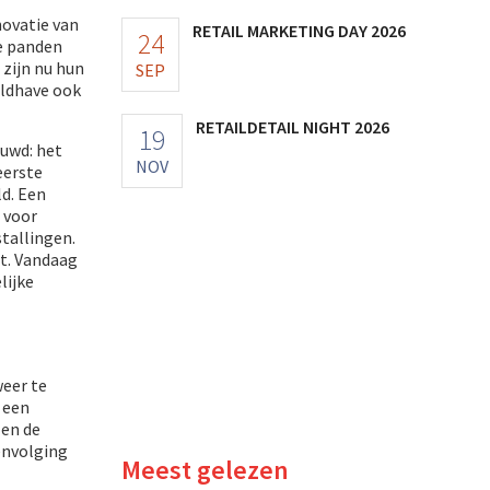
novatie van
RETAIL MARKETING DAY 2026
24
de panden
 zijn nu hun
SEP
eldhave ook
RETAILDETAIL NIGHT 2026
19
euwd: het
NOV
eerste
ld. Een
 voor
tallingen.
t. Vandaag
lijke
weer te
 een
 en de
envolging
Meest gelezen