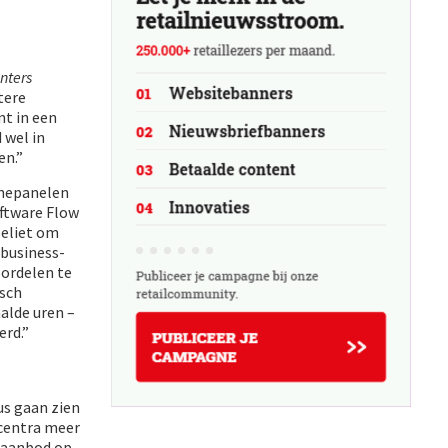
nters
tere
nt in een
 wel in
en.”
nnepanelen
oftware Flow
oeliet om
 business-
oordelen te
isch
aalde uren –
erd.”
s gaan zien
lcentra meer
eraanbod op