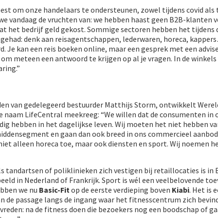
est om onze handelaars te ondersteunen, zowel tijdens covid als t
n we vandaag de vruchten van: we hebben haast geen B2B-klanten v
at het bedrijf geld gekost. Sommige sectoren hebben het tijdens 
 gehad: denk aan reisagentschappen, lederwaren, horeca, kapper
d. Je kan een reis boeken online, maar een gesprek met een advise
, om meteen een antwoord te krijgen op al je vragen. In de winkel
ring.”
den van gedelegeerd bestuurder Matthijs Storm, ontwikkelt Were
de naam LifeCentral meekreeg: “We willen dat de consumenten in 
dig hebben in het dagelijkse leven. Wij moeten het niet hebben v
 middensegment en gaan dan ook breed in ons commercieel aanbo
niet alleen horeca toe, maar ook diensten en sport. Wij noemen h
tandartsen of poliklinieken zich vestigen bij retaillocaties is in 
eeld in Nederland of Frankrijk. Sport is wél een veelbelovende toe
hebben we nu
Basic-Fit
op de eerste verdieping boven
Kiabi
. Het is 
n de passage langs de ingang waar het fitnesscentrum zich bevind
evreden: na de fitness doen die bezoekers nog een boodschap of g