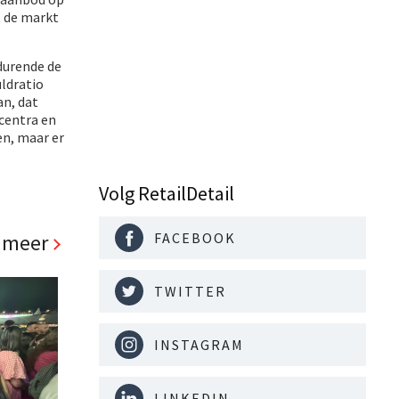
t de markt
durende de
ldratio
an, dat
lcentra en
en, maar er
Volg RetailDetail
 meer
FACEBOOK
TWITTER
INSTAGRAM
LINKEDIN