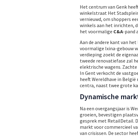
Het centrum van Genk heeft
winkelstraat Het Stadsplei
vernieuwd, om shoppers een 
winkels aan het inrichten, 
het voormalige
C&A
-pand a
Aan de andere kant van het 
voormalige Ixina-gebouw 
verdieping zoekt de eigenaa
tweede renovatiefase zal 
elektrische wagens. Zachte 
In Gent verkocht de vastgo
heeft Wereldhave in België 
centra, naast twee grote ka
Dynamische mark
Na een overgangsjaar is We
groeien, bevestigen plaats
gesprek met RetailDetail. D
markt voor commercieel va
van crisissen. De sector hee