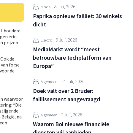
8 Juli, 2026
Mode
Paprika opnieuw failliet: 30 winkels
dicht
ot honderd
ngen erin
9 Juli, 2026
Elektro
n prijzen
MediaMarkt wordt “meest
betrouwbare techplatform van
 Ook de
 van forse
Europa”
 voor de
14 Juli, 2026
Algemeen
Doek valt over 2 Brüder:
faillissement aangevraagd
ten waarvoor
ering: “Die
stijgende
7 Juli, 2026
Algemeen
 België, na
 een
Waarom Bol nieuwe financiële
diensten wil aanbieden