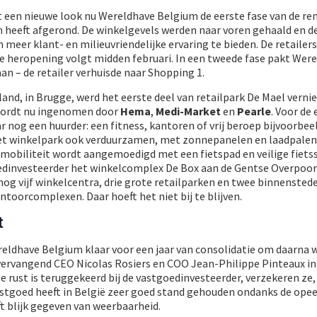
 een nieuwe look nu Wereldhave Belgium de eerste fase van de re
n heeft afgerond. De winkelgevels werden naar voren gehaald en 
meer klant- en milieuvriendelijke ervaring te bieden. De retailers
de heropening volgt midden februari. In een tweede fase pakt Wer
an – de retailer verhuisde naar Shopping 1.
land, in Brugge, werd het eerste deel van retailpark De Mael verni
wordt nu ingenomen door
Hema
,
Medi-Market
en
Pearle
. Voor de 
r nog een huurder: een fitness, kantoren of vrij beroep bijvoorbee
het winkelpark ook verduurzamen, met zonnepanelen en laadpalen
mobiliteit wordt aangemoedigd met een fietspad en veilige fietss
edinvesteerder het winkelcomplex De Box aan de Gentse Overpoor
nog vijf winkelcentra, drie grote retailparken en twee binnenstede
ntoorcomplexen. Daar hoeft het niet bij te blijven.
t
reldhave Belgium klaar voor een jaar van consolidatie om daarna 
vervangend CEO Nicolas Rosiers en COO Jean-Philippe Pinteaux in
e rust is teruggekeerd bij de vastgoedinvesteerder, verzekeren ze,
stgoed heeft in België zeer goed stand gehouden ondanks de ope
ft blijk gegeven van weerbaarheid.