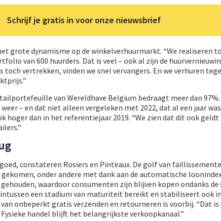
Schrijf je gratis in voor onze nieuwsbrief
t het grote dynamisme op de winkelverhuurmarkt. “We realiseren t
rtfolio van 600 huurders. Dat is veel – ook al zijn de huurvernieuwi
 toch vertrekken, vinden we snel vervangers. En we verhuren tege
tprijs.”
etailportefeuille van Wereldhave Belgium bedraagt meer dan 97%.
weer – en dat niet alleen vergeleken met 2022, dat al een jaar was
k hoger dan in het referentiejaar 2019. “We zien dat dit ook geldt
ilers.”
rug
h goed, constateren Rosiers en Pinteaux. De golf van faillissemen
et gekomen, onder andere met dank aan de automatische loonindex
l gehouden, waardoor consumenten zijn blijven kopen ondanks de 
intussen een stadium van maturiteit bereikt en stabiliseert ook in
 van onbeperkt gratis verzenden en retourneren is voorbij. “Dat is
Fysieke handel blijft het belangrijkste verkoopkanaal.”