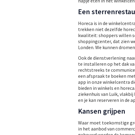
hapje eten in het winkelcen
Een sterrenrestau
Horeca is in de winkelcentr
trekken niet dezelfde horec
kwaliteit: shoppers willen 
shoppingcenter, dat zien we
Londen. We kunnen dromen: 
Ook de dienstverlening naa
te installeren op het dak 
rechtstreeks te communicer
een afspraak te boeken met
app in onze winkelcentra d
bieden in winkels en horec
ziekenhuis van Luik, vlakbi
en je kan reserveren in de a
Kansen grijpen
Waar moet toekomstige gro
in het aanbod van commercië
gebouwd worden de komend