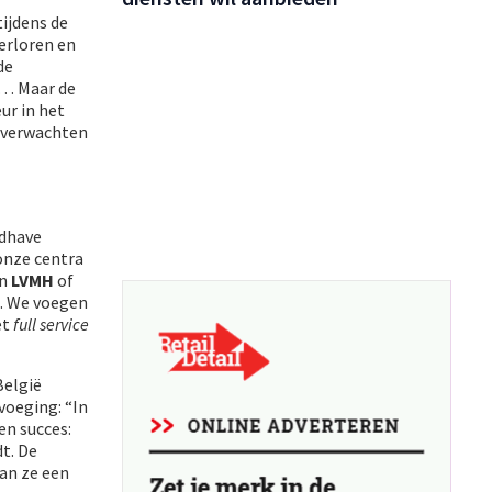
ijdens de
erloren en
de
s… Maar de
ur in het
s verwachten
ldhave
onze centra
an
LVMH
of
d. We voegen
et
full service
België
voeging: “In
een succes:
t. De
aan ze een