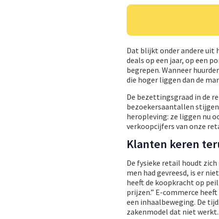
Dat blijkt onder andere ui
deals op een jaar, op een po
begrepen. Wanneer huurders
die hoger liggen dan de mark
De bezettingsgraad in de r
bezoekersaantallen stijgen 
heropleving: ze liggen nu oo
verkoopcijfers van onze reta
Klanten keren te
De fysieke retail houdt zic
men had gevreesd, is er ni
heeft de koopkracht op pei
prijzen.” E-commerce heeft 
een inhaalbeweging. De tijd
zakenmodel dat niet werkt. 