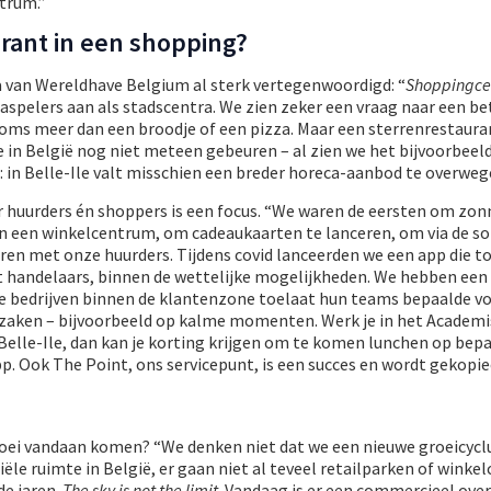
trum.”
rant in een shopping?
a van Wereldhave Belgium al sterk vertegenwoordigd: “
Shoppingce
aspelers aan als stadscentra. We zien zeker een vraag naar een be
soms meer dan een broodje of een pizza. Maar een sterrenrestaura
 in België nog niet meteen gebeuren – al zien we het bijvoorbeeld
in Belle-Ile valt misschien een breder horeca-aanbod te overweg
r huurders én shoppers is een focus. “We waren de eersten om zo
van een winkelcentrum, om cadeaukaarten te lanceren, om via de s
en met onze huurders. Tijdens covid lanceerden we een app die t
 handelaars, binnen de wettelijke mogelijkheden. We hebben een
ie bedrijven binnen de klantenzone toelaat hun teams bepaalde v
azaken – bijvoorbeeld op kalme momenten. Werk je in het Academ
j Belle-Ile, dan kan je korting krijgen om te komen lunchen op bep
pp. Ook The Point, ons servicepunt, is een succes en wordt gekopie
ei vandaan komen? “We denken niet dat we een nieuwe groeicyclu
le ruimte in België, er gaan niet al teveel retailparken of winke
e jaren.
The sky is not the limit
. Vandaag is er een commercieel ov