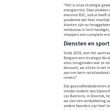
“Het is onze strategie gewe
energiecrisis. Daar plukke
evenmin B2C, ook al heeft d
pandemie wel heel moeilijk
klanten zijn nu teruggekeer
reisbureau is toch handiger
shoppers een complete erva
Diensten en sport
Sinds 2019, met het aantre
Belgium een strategie die 
alles terugvinden wat ze no
discount, we zitten in het
aan ons kern-retailaanbod 
centers
.”
Dat gezondheidsdiensten als 
minder evident dan bijvoorb
Les Bastions, in Doornik, 
we zien een verdubbeling va
andere huurders zijn heel t