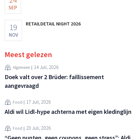
SEP
RETAILDETAIL NIGHT 2026
19
NOV
Meest gelezen
14 Juli, 2026
Algemeen
Doek valt over 2 Brüder: faillissement
aangevraagd
17 Juli, 2026
Food
Aldi wil Lidl-hype achterna met eigen kledinglijn
20 Juli, 2026
Food
“Geen punten, geen coupons, geen stress”: Aldi