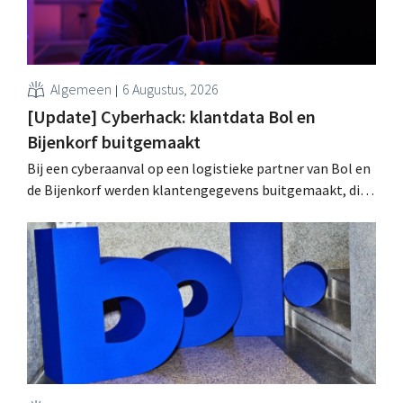
Algemeen
6 Augustus, 2026
[Update] Cyberhack: klantdata Bol en
Bijenkorf buitgemaakt
Bij een cyberaanval op een logistieke partner van Bol en
de Bijenkorf werden klantengegevens buitgemaakt, die
intussen al te koop worden aangeboden op het dark web.
De retailers roepen klanten op alert te zijn voor
phishing.