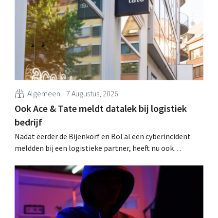
Algemeen
7 Augustus, 2026
Ook Ace & Tate meldt datalek bij logistiek
bedrijf
Nadat eerder de Bijenkorf en Bol al een cyberincident
meldden bij een logistieke partner, heeft nu ook
brillenketen Ace & Tate klanten gewaarschuwd voor een
datalek. Financiële gegevens, gebruikersnamen en
wachtwoorden zijn niet getroffen.